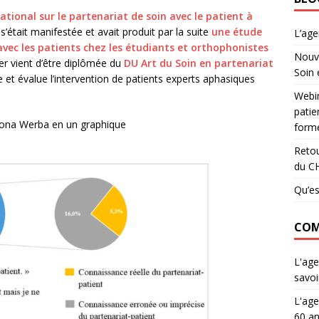
ational sur le partenariat de soin avec le patient à
’était manifestée et avait produit par la suite
une étude
L’ag
avec les patients chez les étudiants et orthophonistes
Nouve
er vient d’être diplômée du
DU Art du Soin en partenariat
Soin 
et évalue l’intervention de patients experts aphasiques
Webin
patie
Ilona Werba en un graphique
forme
Retou
du C
Qu’es
COM
L'age
savoi
L'age
60 an