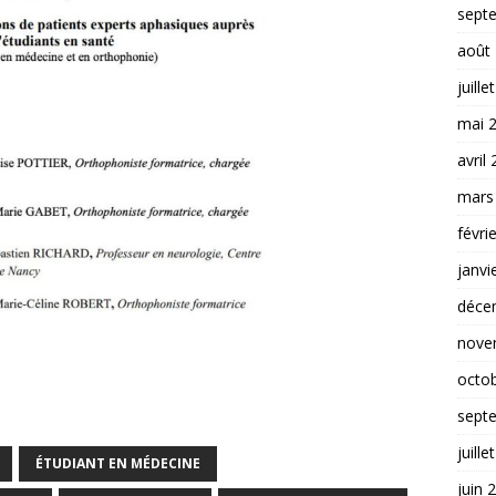
sept
août
juille
mai 
avril
mars
févri
janvi
déce
nove
octo
sept
juille
ÉTUDIANT EN MÉDECINE
juin 