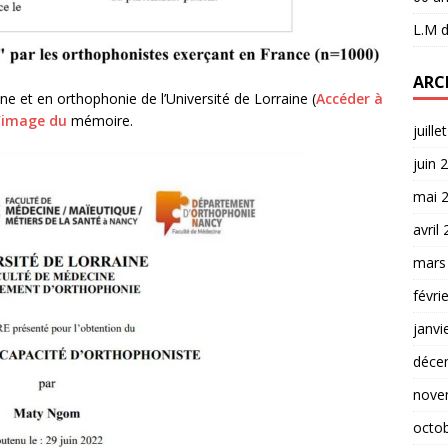
L.M
d
ARC
ne et en orthophonie de l’Université de Lorraine (
Accéder à
 l’image du
mémoire.
juille
juin 
mai 
avril
mars
févri
janvi
déce
nove
octo