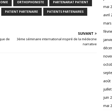
ONIE
ORTHOPHONISTE
PARTENARIAT PATIENT
mai 
PATIENT PARTENAIRE
PATIENTS PARTENAIRES
avril
mars
févri
SUIVANT
ique de
3ème séminaire international inspiré de la médecine
janvi
narrative
déce
nove
octo
sept
août
juille
juin 
mai 