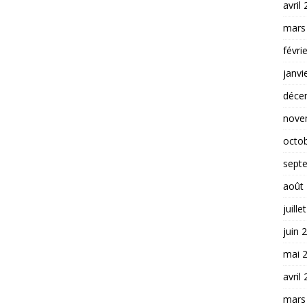
avril
mars
févri
janvi
déce
nove
octo
sept
août
juille
juin 
mai 
avril
mars