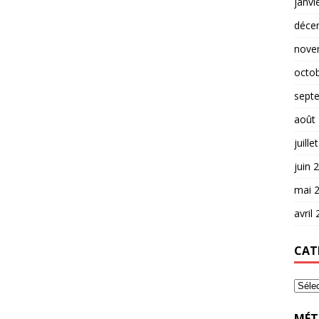
janvi
déce
nove
octo
sept
août
juille
juin 
mai 
avril
CAT
MÉT