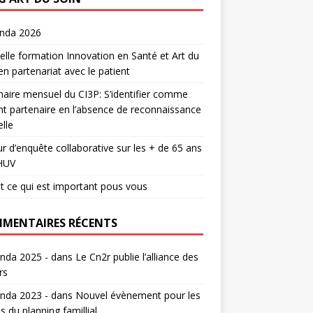
enda 2026
lle formation Innovation en Santé et Art du
en partenariat avec le patient
aire mensuel du CI3P: S’identifier comme
nt partenaire en l’absence de reconnaissance
lle
r d’enquête collaborative sur les + de 65 ans
HUV
t ce qui est important pous vous
MENTAIRES RÉCENTS
nda 2025 -
dans
Le Cn2r publie l’alliance des
rs
nda 2023 -
dans
Nouvel évènement pour les
s du planning famillial