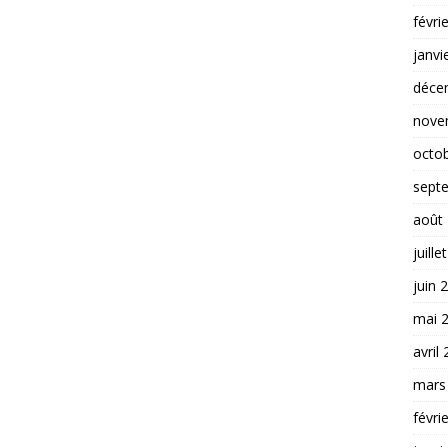
févri
janvi
déce
nove
octo
sept
août
juille
juin 
mai 
avril
mars
févri