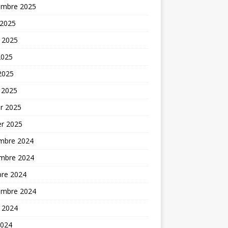
embre 2025
 2025
t 2025
2025
 2025
 2025
er 2025
er 2025
mbre 2024
mbre 2024
bre 2024
embre 2024
t 2024
2024