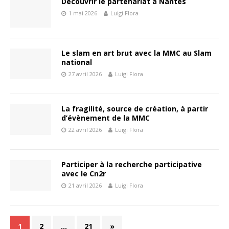
Découvrir le partenariat à Nantes
1 mai 2026
Luigi Flora
Le slam en art brut avec la MMC au Slam
national
27 avril 2026
Luigi Flora
La fragilité, source de création, à partir
d’évènement de la MMC
22 avril 2026
Luigi Flora
Participer à la recherche participative
avec le Cn2r
21 avril 2026
Luigi Flora
1
2
…
21
»