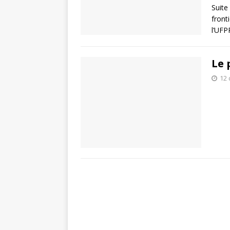
Suite
front
l’UFP
Le 
12