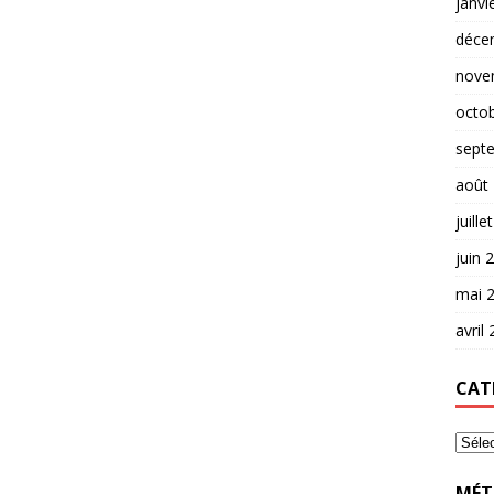
janvi
déce
nove
octo
sept
août
juille
juin 
mai 
avril
CAT
MÉT