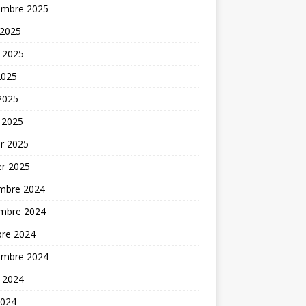
embre 2025
 2025
t 2025
2025
 2025
 2025
er 2025
er 2025
mbre 2024
mbre 2024
bre 2024
embre 2024
t 2024
2024