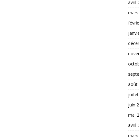
avril
mars
févri
janvi
déce
nove
octo
sept
août
juille
juin 
mai 
avril
mars