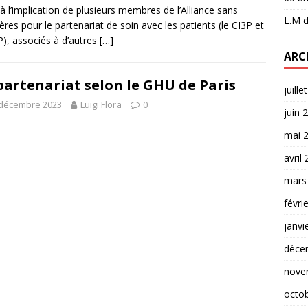
 à l’implication de plusieurs membres de l’Alliance sans
L.M
d
ières pour le partenariat de soin avec les patients (le CI3P et
P), associés à d’autres
[…]
ARC
partenariat selon le GHU de Paris
juille
 décembre 2023
Luigi Flora
0
juin 
mai 
avril
mars
févri
janvi
déce
nove
octo