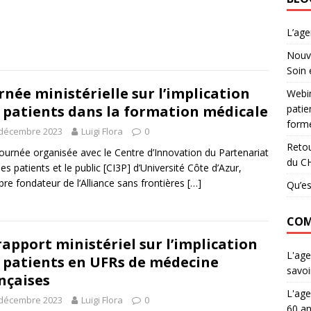
L’ag
Nouve
Soin 
rnée ministérielle sur l’implication
Webin
patie
 patients dans la formation médicale
forme
 décembre 2023
Luigi Flora
0
Retou
ournée organisée avec le Centre d’Innovation du Partenariat
du C
les patients et le public [CI3P] d’Université Côte d’Azur,
e fondateur de l’Alliance sans frontières
[…]
Qu’es
COM
rapport ministériel sur l’implication
L'age
 patients en UFRs de médecine
savoi
nçaises
L'age
 décembre 2023
Luigi Flora
0
60 an