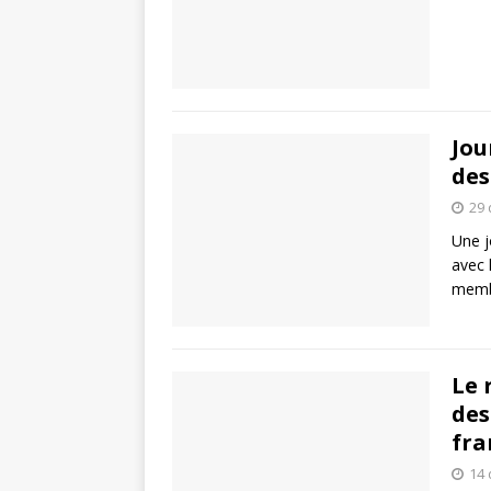
Jou
des
29
Une j
avec 
membr
Le 
des
fra
14