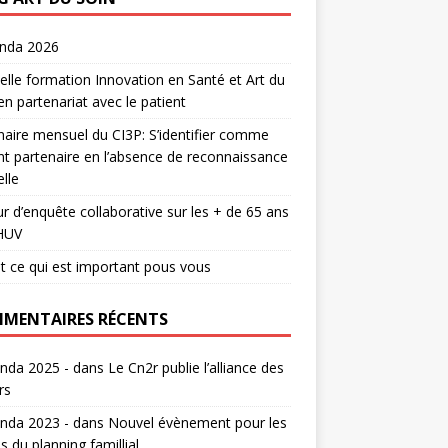
enda 2026
lle formation Innovation en Santé et Art du
en partenariat avec le patient
aire mensuel du CI3P: S’identifier comme
nt partenaire en l’absence de reconnaissance
lle
r d’enquête collaborative sur les + de 65 ans
HUV
t ce qui est important pous vous
MENTAIRES RÉCENTS
nda 2025 -
dans
Le Cn2r publie l’alliance des
rs
nda 2023 -
dans
Nouvel évènement pour les
s du planning famillial