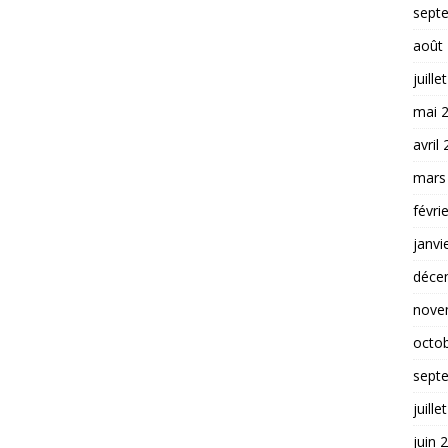
sept
août
juille
mai 
avril
mars
févri
janvi
déce
nove
octo
sept
juille
juin 