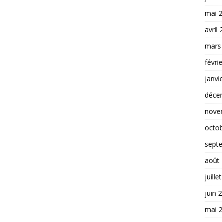
mai 
avril
mars
févri
janvi
déce
nove
octo
sept
août
juille
juin 
mai 