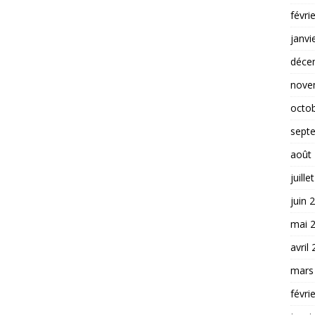
févri
janvi
déce
nove
octo
sept
août
juille
juin 
mai 
avril
mars
févri