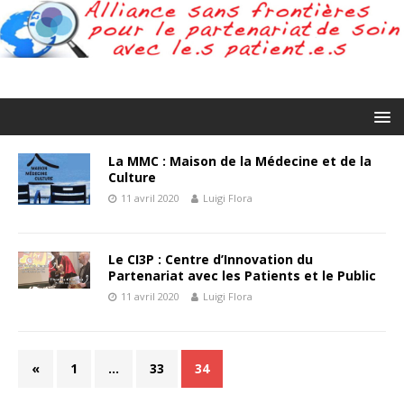
La MMC : Maison de la Médecine et de la
Culture
11 avril 2020
Luigi Flora
Le CI3P : Centre d’Innovation du
Partenariat avec les Patients et le Public
11 avril 2020
Luigi Flora
«
1
…
33
34