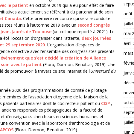
sept
vec le patient
en octobre 2019 qui a eu pour effet de faire
nitiatives actuellement se référant à du partenariat de soin
août
 et Canada
. Cette première rencontre qui sera reconduite
juille
ssistes réunis à l’automne 2019 avec un
second congrès
é Jean-Jaurès de Toulouse
(un colloque reporté à 2021). Le
mai 
a été l’occasion d’organiser dans l’attente,
deux journées
avril
8 et 29 septembre 2020
. L’organisation d’espaces de
ligence collective avec l’ensemble des congressistes présents
mars
t évènement que s’est décidé la création de Alliance
févri
soin avec le patient
(Flora, Darmon, Benattar, 2019). Une
é de promouvoir à travers ce site Internet de l’
UniverCité du
janvi
déce
l’année 2020 des programmations de comité de pilotage
nove
 membres de l’association citoyenne de la Maison de la
octo
rs patients partenaires dont le codirecteur patient du
C
I3P
,
 anciens responsables pédagogiques de la faculté de
sept
 et d’enseignants chercheurs en sciences humaines et
juille
d’une convention avec le laboratoire d’anthropologie et de
LAPCOS
(Flora, Darmon, Benattar, 2019).
juin 