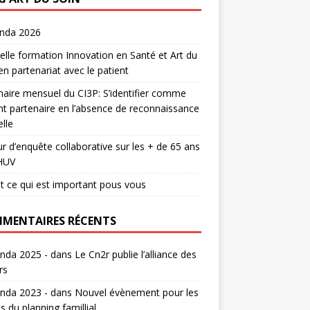
enda 2026
lle formation Innovation en Santé et Art du
en partenariat avec le patient
aire mensuel du CI3P: S’identifier comme
nt partenaire en l’absence de reconnaissance
lle
r d’enquête collaborative sur les + de 65 ans
HUV
t ce qui est important pous vous
MENTAIRES RÉCENTS
nda 2025 -
dans
Le Cn2r publie l’alliance des
rs
nda 2023 -
dans
Nouvel évènement pour les
s du planning famillial