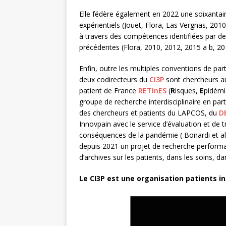
Elle fédère également en 2022 une soixantain
expérientiels (Jouet, Flora, Las Vergnas, 2010
à travers des compétences identifiées par de
précédentes (Flora, 2010, 2012, 2015 a b, 2
Enfin, outre les multiples conventions de parte
deux codirecteurs du
C
I3P
sont chercheurs au 
patient de France
RETInES
(
R
isques,
E
pidémi
groupe de recherche interdisciplinaire en part
des chercheurs et patients du LAPCOS, du
D
Innovpain avec le service d’évaluation et de t
conséquences de la pandémie ( Bonardi et al,
depuis 2021 un projet de recherche performa
d’archives sur les patients, dans les soins, dan
Le CI3P est une organisation patients in