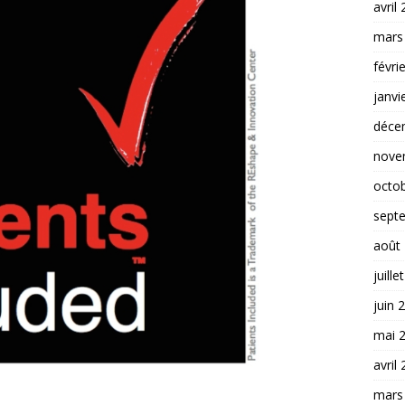
avril
mars
févri
janvi
déce
nove
octo
sept
août
juille
juin 
mai 
avril
mars