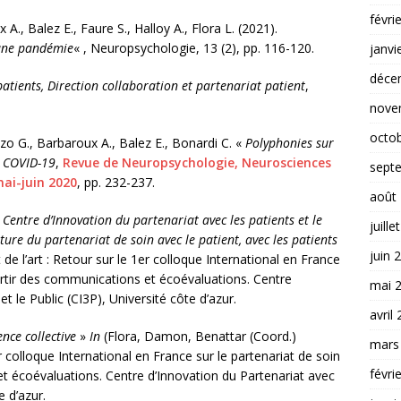
févri
A., Balez E., Faure S., Halloy A., Flora L. (2021).
d’une pandémie
« , Neuropsychologie, 13 (2), pp. 116-120.
janvi
déce
atients, Direction collaboration et partenariat patient
,
.
nove
octo
azzo G., Barbaroux A., Balez E., Bonardi C. «
Polyphonies sur
u COVID-19
,
Revue de Neuropsychologie, Neurosciences
sept
-mai-juin 2020
, pp. 232-237.
août
 Centre d’Innovation du partenariat avec les patients et le
juille
ure du partenariat de soin avec le patient, avec les patients
juin 
 de l’art : Retour sur le 1er colloque International en France
partir des communications et écoévaluations. Centre
mai 
t le Public (CI3P), Université côte d’azur.
avril
ence collective
»
In
(Flora, Damon, Benattar (Coord.)
mars
1er colloque International en France sur le partenariat de soin
févri
et écoévaluations. Centre d’Innovation du Partenariat avec
e d’azur.