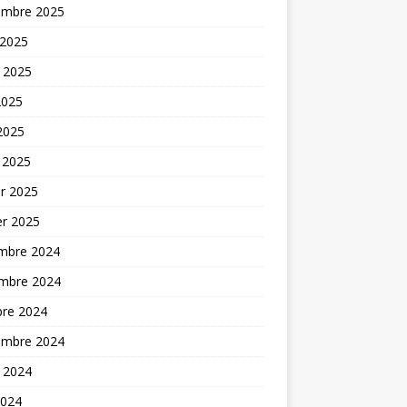
embre 2025
 2025
t 2025
2025
 2025
 2025
er 2025
er 2025
mbre 2024
mbre 2024
bre 2024
embre 2024
t 2024
2024