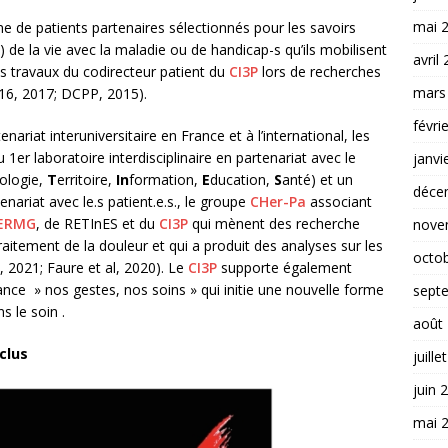
mai 
e de patients partenaires sélectionnés pour les savoirs
) de la vie avec la maladie ou de handicap-s qu’ils mobilisent
avril
s travaux du codirecteur patient du
C
I3P
lors de recherches
mars
016, 2017; DCPP, 2015).
févri
nariat interuniversitaire en France et à l’international, les
1er laboratoire interdisciplinaire en partenariat avec le
janvi
ologie,
T
erritoire,
In
formation,
E
ducation,
S
anté) et un
déce
enariat avec le.s patient.e.s., le groupe
CHer-Pa
associant
ERMG
, de RETInES et du
C
I3P
qui mènent des recherche
nove
raitement de la douleur et qui a produit des analyses sur les
octo
 2021; Faure et al, 2020). Le
C
I3P
supporte également
nce » nos gestes, nos soins » qui initie une nouvelle forme
sept
s le soin .
août
clus
juille
juin 
mai 