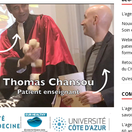
L’ag
Nouve
Soin 
Webin
patie
forme
Retou
du C
Qu’es
COM
L'age
savoi
L'age
60 an