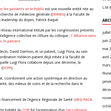
L.M
d
 les patients et le Public
est une nouvelle entité née au
echerche de médecine générale (
DERMG
) à la Faculté de
u leadership du doyen, Patrick Baqué.
ARC
e réseau international intitulé par les congressistes présents
juille
elligence collective en clôture du colloque :
l’ Alliance sans
juin 
c le patient
.
mai 
ecin, David Darmon, et un patient, Luigi Flora, au sein
rdination médecin-patient déjà initiée à la faculté de
avril
uelle Luigi Flora collabore depuis une décennie, la
mars
 (
DCPP
).
févri
orat, coordonnent une action systémique en direction au
janvi
nté, des milieux de soins et de la recherche dans le
déce
nove
un financement de l’Agence Régionale de Santé
(ARS) PACA
.
octo
e lisibilité du
C
I3P
fut l’organisation d’un
1er colloque