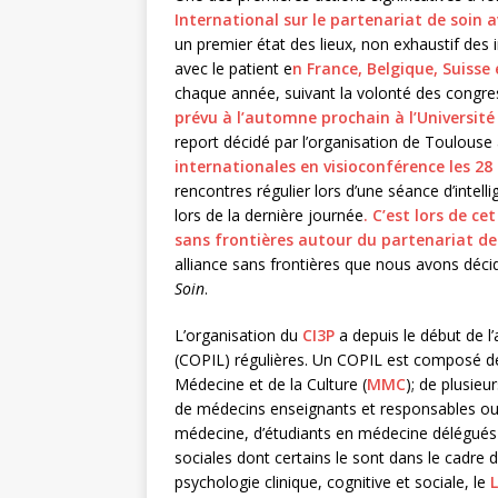
International sur le partenariat de soin a
un premier état des lieux, non exhaustif des i
avec le patient e
n France, Belgique, Suisse
chaque année, suivant la volonté des congre
prévu à l’automne prochain à l’Universit
report décidé par l’organisation de Toulouse 
internationales en visioconférence les 2
rencontres régulier lors d’une séance d’intel
lors de la dernière journée
.
C’est lors de ce
sans frontières autour du partenariat de 
alliance sans frontières que nous avons décid
Soin
.
L’organisation du
C
I3P
a depuis le début de 
(COPIL) régulières. Un COPIL est composé de
Médecine et de la Culture (
MMC
); de plusieu
de médecins enseignants et responsables ou
médecine, d’étudiants en médecine délégués
sociales dont certains le sont dans le cadre 
psychologie clinique, cognitive et sociale, le