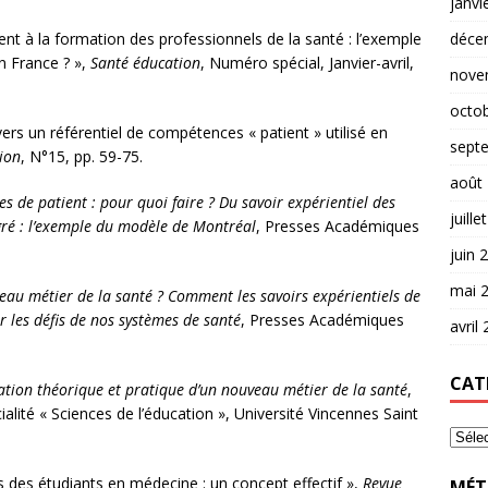
janvi
déce
ent à la formation des professionnels de la santé : l’exemple
en France ? »,
Santé éducation
, Numéro spécial, Janvier-avril,
nove
octo
vers un référentiel de compétences « patient » utilisé en
sept
ion
, N°15, pp. 59-75.
août
s de patient : pour quoi faire ? Du savoir expérientiel des
juille
gré : l’exemple du modèle de Montréal
, Presses Académiques
juin 
mai 
eau métier de la santé ? Comment les savoirs expérientiels de
r les défis de nos systèmes de santé
, Presses Académiques
avril
CAT
ation théorique et pratique d’un nouveau métier de la santé
,
alité « Sciences de l’éducation », Université Vincennes Saint
s des étudiants en médecine : un concept effectif »,
Revue
MÉT