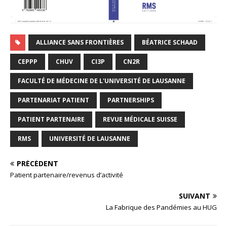
ALLIANCE SANS FRONTIÈRES
BÉATRICE SCHAAD
CEPPP
CHUV
CI3P
CN2R
FACULTÉ DE MÉDECINE DE L'UNIVERSITÉ DE LAUSANNE
PARTENARIAT PATIENT
PARTNERSHIPS
PATIENT PARTENAIRE
REVUE MÉDICALE SUISSE
RMS
UNIVERSITÉ DE LAUSANNE
PRÉCÉDENT
Patient partenaire/revenus d’activité
SUIVANT
La Fabrique des Pandémies au HUG