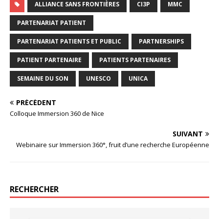
ALLIANCE SANS FRONTIÈRES
CI3P
MMC
PARTENARIAT PATIENT
PARTENARIAT PATIENTS ET PUBLIC
PARTNERSHIPS
PATIENT PARTENAIRE
PATIENTS PARTENAIRES
SEMAINE DU SON
UNESCO
UNICA
PRÉCÉDENT
Colloque Immersion 360 de Nice
SUIVANT
Webinaire sur Immersion 360°, fruit d’une recherche Européenne
RECHERCHER