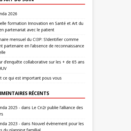
enda 2026
lle formation Innovation en Santé et Art du
en partenariat avec le patient
aire mensuel du CI3P: S’identifier comme
nt partenaire en l’absence de reconnaissance
lle
r d’enquête collaborative sur les + de 65 ans
HUV
t ce qui est important pous vous
MENTAIRES RÉCENTS
nda 2025 -
dans
Le Cn2r publie l’alliance des
rs
nda 2023 -
dans
Nouvel évènement pour les
s du planning famillial