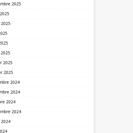
embre 2025
 2025
t 2025
2025
 2025
 2025
er 2025
er 2025
mbre 2024
mbre 2024
bre 2024
embre 2024
t 2024
2024