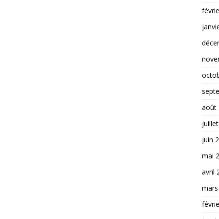
févri
janvi
déce
nove
octo
sept
août
juille
juin 
mai 
avril
mars
févri