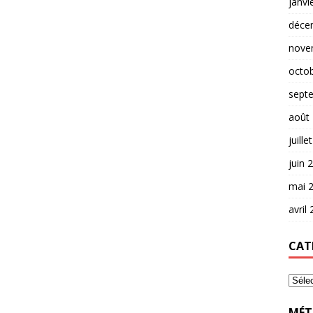
janvi
déce
nove
octo
sept
août
juille
juin 
mai 
avril
CAT
MÉT