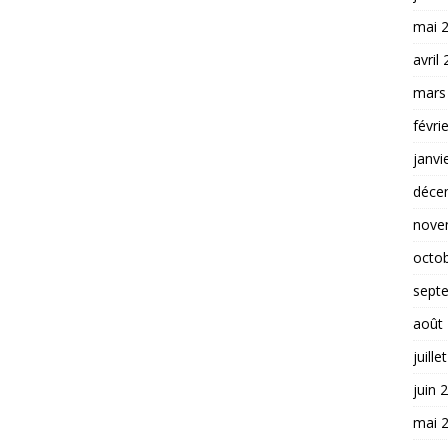
mai 
avril
mars
févri
janvi
déce
nove
octo
sept
août
juille
juin 
mai 