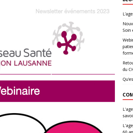
L’ag
Nouve
Soin 
Webin
patie
forme
Retou
du C
Qu’es
COM
L'age
savoi
L'age
60 an