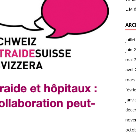
L.M
d
ARC
juille
juin 
mai 
avril
mars
févri
janvi
déce
nove
octo