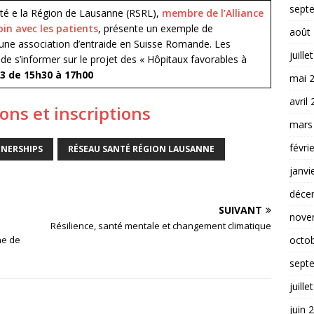
sept
nté e la Région de Lausanne (RSRL),
membre de l’Alliance
oin avec les patients
, présente un exemple de
août
 une association d’entraide en Suisse Romande. Les
juille
de s’informer sur le projet des « Hôpitaux favorables à
3 de 15h30 à 17h00
mai 
avril
ons et inscriptions
mars
févri
NERSHIPS
RÉSEAU SANTÉ RÉGION LAUSANNE
janvi
déce
SUIVANT
nove
Résilience, santé mentale et changement climatique
octo
ne de
sept
juille
juin 