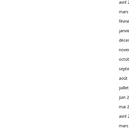
avril
mars
févri
janvi
déce
nove
octo
sept
août
juille
juin 
mai 
avril
mars