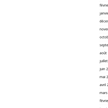
févri
janvi
déce
nove
octo
sept
août
juille
juin 
mai 
avril
mars
févri