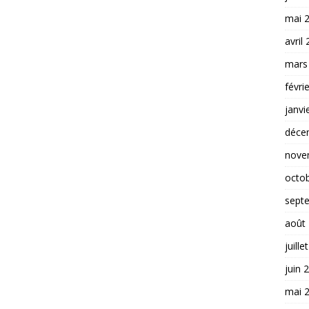
mai 
avril
mars
févri
janvi
déce
nove
octo
sept
août
juille
juin 
mai 