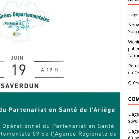
L’ag
Nouve
Soin 
Webin
patie
forme
Retou
du C
Qu’es
COM
L'age
savoi
L'age
60 an