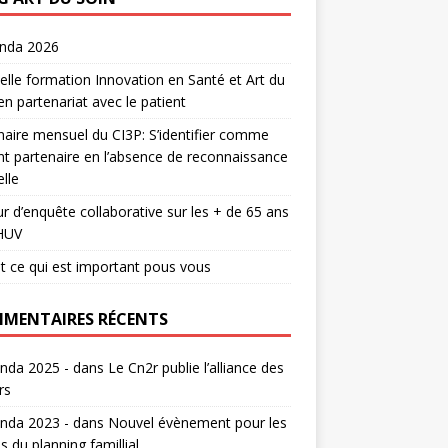
enda 2026
lle formation Innovation en Santé et Art du
en partenariat avec le patient
aire mensuel du CI3P: S’identifier comme
nt partenaire en l’absence de reconnaissance
lle
r d’enquête collaborative sur les + de 65 ans
HUV
t ce qui est important pous vous
MENTAIRES RÉCENTS
nda 2025 -
dans
Le Cn2r publie l’alliance des
rs
nda 2023 -
dans
Nouvel évènement pour les
s du planning famillial