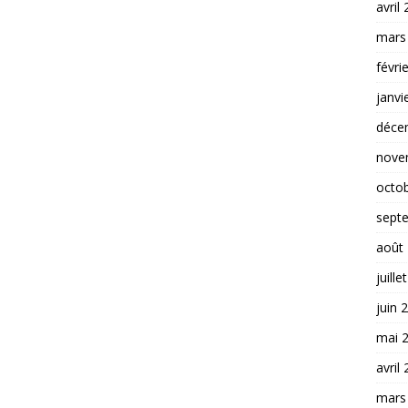
avril
mars
févri
janvi
déce
nove
octo
sept
août
juille
juin 
mai 
avril
mars