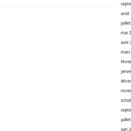
sept
août
juille
mai 
avril
mars
févri
janvi
déce
nove
octo
sept
juille
juin 