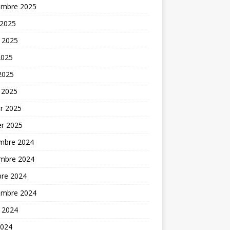
embre 2025
 2025
t 2025
2025
 2025
 2025
er 2025
er 2025
mbre 2024
mbre 2024
bre 2024
embre 2024
t 2024
2024