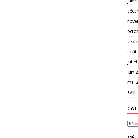
janvi
déce
nove
octo
sept
août
juille
juin 
mai 
avril
CAT
MÉT