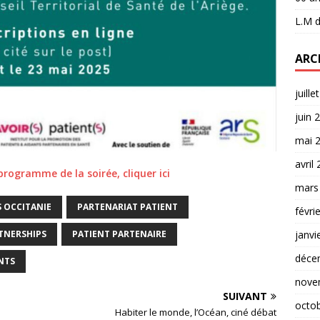
L.M
d
ARC
juille
juin 
mai 
avril
programme de la soirée, cliquer ici
mars
 OCCITANIE
PARTENARIAT PATIENT
févri
janvi
TNERSHIPS
PATIENT PARTENAIRE
déce
NTS
nove
SUIVANT
octo
Habiter le monde, l’Océan, ciné débat