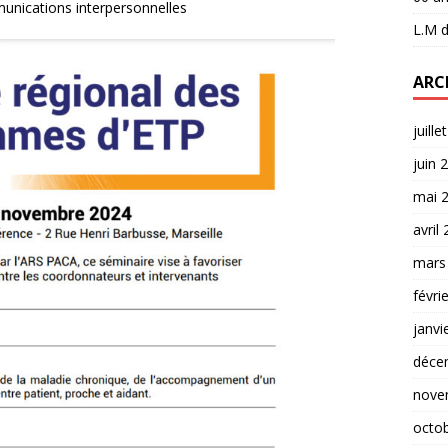
unications interpersonnelles
L.M
d
ARC
juille
juin 
mai 
avril
mars
févri
janvi
déce
nove
octo