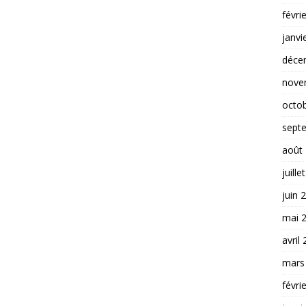
févri
janvi
déce
nove
octo
sept
août
juille
juin 
mai 
avril
mars
févri