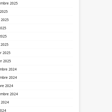
embre 2025
 2025
t 2025
2025
 2025
 2025
er 2025
er 2025
mbre 2024
mbre 2024
bre 2024
embre 2024
t 2024
2024