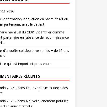
enda 2026
lle formation Innovation en Santé et Art du
en partenariat avec le patient
aire mensuel du CI3P: S’identifier comme
nt partenaire en l’absence de reconnaissance
lle
r d’enquête collaborative sur les + de 65 ans
HUV
t ce qui est important pous vous
MENTAIRES RÉCENTS
nda 2025 -
dans
Le Cn2r publie l’alliance des
rs
nda 2023 -
dans
Nouvel évènement pour les
s du planning famillial