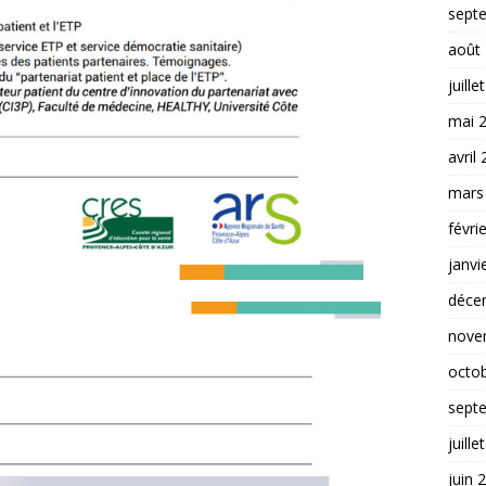
sept
août
juille
mai 
avril
mars
févri
janvi
déce
nove
octo
sept
juille
juin 