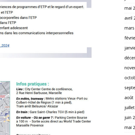
mai 
avril
mars
févri
janvi
déce
nove
octo
sept
août
juille
juin 
mai 