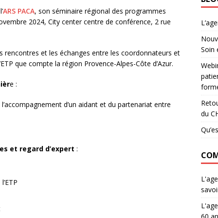
’
ARS PACA
, son séminaire régional des programmes
novembre 2024, City center centre de conférence, 2 rue
L’ag
Nouve
Soin 
les rencontres et les échanges entre les coordonnateurs et
ETP que compte la région Provence-Alpes-Côte d’Azur.
Webin
patie
ièr
e :
forme
Retou
e l’accompagnement d’un aidant et du partenariat entre
du C
Qu’es
ces et regard d’expert
:
COM
L'age
 l’ETP
savoi
L'age
t
60 an