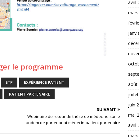
avril
mars
févri
janvi
déce
nove
octo
ger le programme
sept
ETP
EXPÉRIENCE PATIENT
août
juille
PATIENT PARTENAIRE
juin 
SUIVANT
mai 
Webinaire de retour de thèse de médecine sur le
tandem de partenariat médecin-patient partenaire
avril
mars