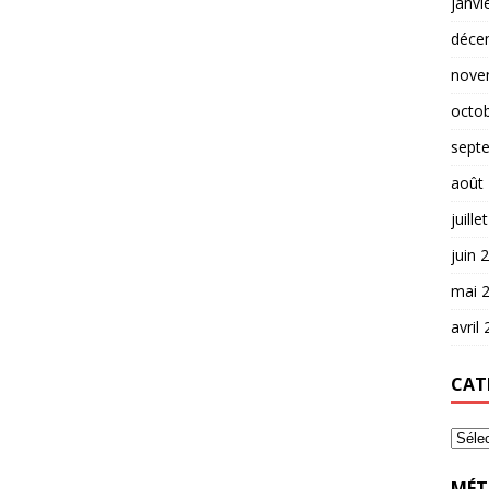
janvi
déce
nove
octo
sept
août
juille
juin 
mai 
avril
CAT
MÉT