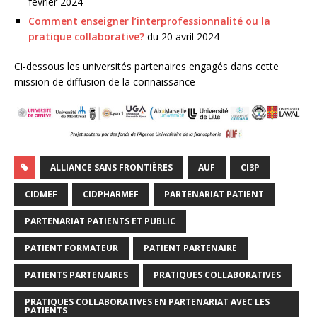
février 2024
Comment enseigner l’interprofessionnalité ou la
pratique collaborative?
du 20 avril 2024
Ci-dessous les universités partenaires engagés dans cette
mission de diffusion de la connaissance
ALLIANCE SANS FRONTIÈRES
AUF
CI3P
CIDMEF
CIDPHARMEF
PARTENARIAT PATIENT
PARTENARIAT PATIENTS ET PUBLIC
PATIENT FORMATEUR
PATIENT PARTENAIRE
PATIENTS PARTENAIRES
PRATIQUES COLLABORATIVES
PRATIQUES COLLABORATIVES EN PARTENARIAT AVEC LES
PATIENTS