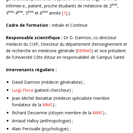
ème
infirmier.e., patient, proche étudiants de médecine de 2
,
ème
ème
ème
ème
3
4
, 5
et 6
année
[1]
,)
Cadre de formation :
Initiale et Continue
Responsable scientifique :
Dr D. Darmon, co-directeur
médecin du CI3P, Directeur du département d’enseignement et
de recherche en médecine générale (
DERMG
) et vice président
de l’Université Côte d’Azur en responsabilité de Campus Santé.
Intervenants réguliers :
David Darmon (médecin généraliste) ;
Luigi Flora
(patient-chercheur) ;
Jean-Michel Benattar (médecin spécialiste membre
fondateur de la
MMC
) ;
Richard Desserme (citoyen membre de la
MMC
) ;
Arnaud Halloy (anthropologue) ;
Alain Percivalle (psychologue) ;