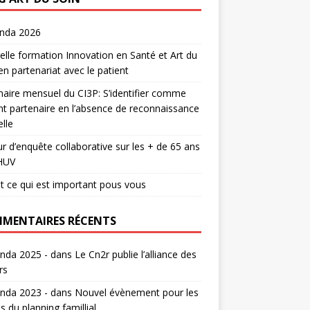
enda 2026
lle formation Innovation en Santé et Art du
en partenariat avec le patient
aire mensuel du CI3P: S’identifier comme
nt partenaire en l’absence de reconnaissance
lle
r d’enquête collaborative sur les + de 65 ans
HUV
t ce qui est important pous vous
MENTAIRES RÉCENTS
nda 2025 -
dans
Le Cn2r publie l’alliance des
rs
nda 2023 -
dans
Nouvel évènement pour les
s du planning famillial