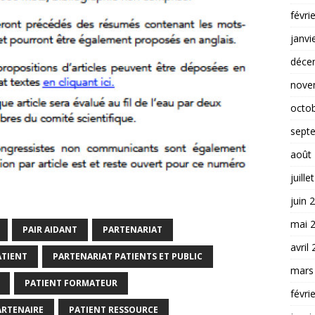
févri
janvi
déce
nove
octo
sept
août
juille
juin 
mai 
PAIR AIDANT
PARTENARIAT
avril
ATIENT
PARTENARIAT PATIENTS ET PUBLIC
mars
PATIENT FORMATEUR
févri
ARTENAIRE
PATIENT RESSOURCE