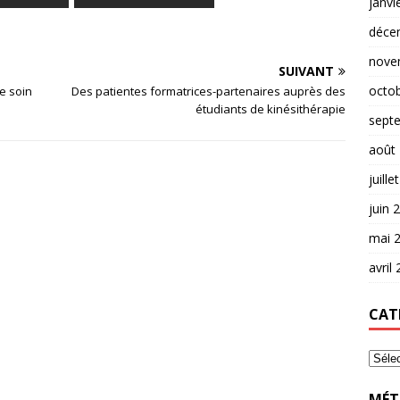
janvi
déce
nove
SUIVANT
octo
e soin
Des patientes formatrices-partenaires auprès des
étudiants de kinésithérapie
sept
août
juille
juin 
mai 
avril
CAT
MÉT