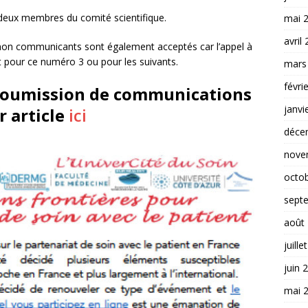
r deux membres du comité scientifique.
mai 
avril
s non communicants sont également acceptés car l’appel à
t pour ce numéro 3 ou pour les suivants.
mars
févri
 soumission de communications
janvi
r article
ici
déce
nove
octo
sept
août
juille
juin 
mai 