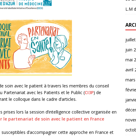
L.M
d
ARC
juille
juin 
mai 
avril
mars
 de soin avec le patient à travers les membres du conseil
févri
u Partenariat avec les Patients et le Public (
CI3P
) de
t le colloque dans le cadre d’articles.
janvi
déce
s prises lors la session d’intelligence collective organisée en
r le partenariat de soin avec le patient en France
nove
octo
nts susceptibles d’accompagner cette approche en France et