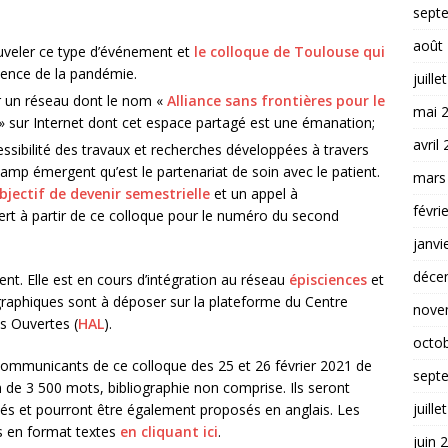
sept
août
nouveler ce type d’événement et
le colloque de Toulouse qui
ence de la pandémie.
juille
er un réseau dont le nom «
Alliance sans frontières pour le
mai 
» sur Internet dont cet espace partagé est une émanation;
avril
essibilité des travaux et recherches développées à travers
amp émergent qu’est le partenariat de soin avec le patient.
mars
bjectif de devenir semestrielle
et un appel à
févri
ert à partir de ce colloque pour le numéro du second
janvi
déce
ent. Elle est en cours d’intégration au réseau
épisciences
et
iographiques sont à déposer sur la plateforme du Centre
nove
es Ouvertes (
HAL
).
octo
 communicants de ce colloque des 25 et 26 février 2021 de
sept
de 3 500 mots, bibliographie non comprise. Ils seront
juille
és et pourront être également proposés en anglais. Les
es en format textes
en cliquant ici
.
juin 