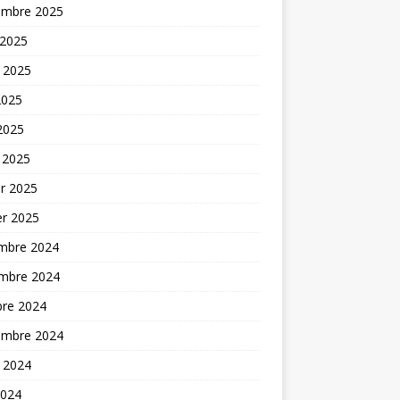
embre 2025
 2025
t 2025
2025
 2025
 2025
er 2025
er 2025
mbre 2024
mbre 2024
bre 2024
embre 2024
t 2024
2024