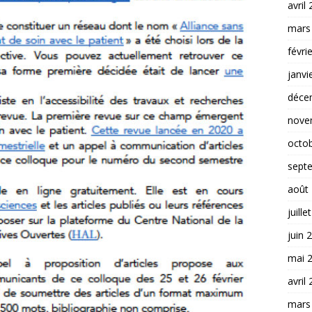
avril
mars
févri
janvi
déce
nove
octo
sept
août
juille
juin 
mai 
avril
mars