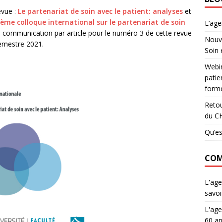
evue :
Le partenariat de soin avec le patient: analyses
et
ème colloque international sur le partenariat de soin
L’ag
à communication par article pour le numéro 3 de cette revue
Nouve
semestre 2021.
Soin 
Webin
patie
forme
Retou
du C
Qu’es
COM
L'age
savoi
L'age
60 an