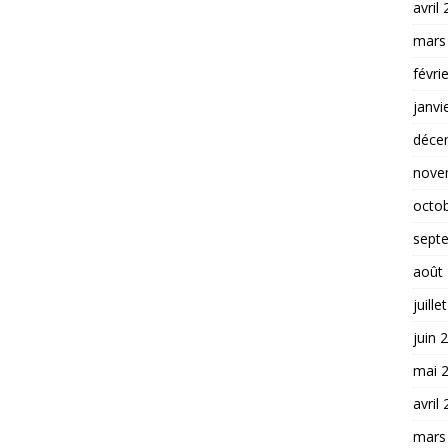
avril
mars
févri
janvi
déce
nove
octo
sept
août
juille
juin 
mai 
avril
mars