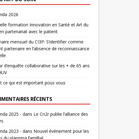
enda 2026
lle formation Innovation en Santé et Art du
en partenariat avec le patient
aire mensuel du CI3P: S’identifier comme
nt partenaire en l’absence de reconnaissance
lle
r d’enquête collaborative sur les + de 65 ans
HUV
t ce qui est important pous vous
MENTAIRES RÉCENTS
nda 2025 -
dans
Le Cn2r publie l’alliance des
rs
nda 2023 -
dans
Nouvel évènement pour les
s du planning famillial