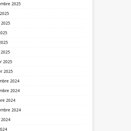
embre 2025
 2025
t 2025
2025
 2025
 2025
er 2025
er 2025
mbre 2024
mbre 2024
bre 2024
embre 2024
t 2024
2024