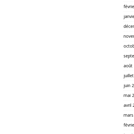
févri
janvi
déce
nove
octo
sept
août
juille
juin 
mai 
avril
mars
févri