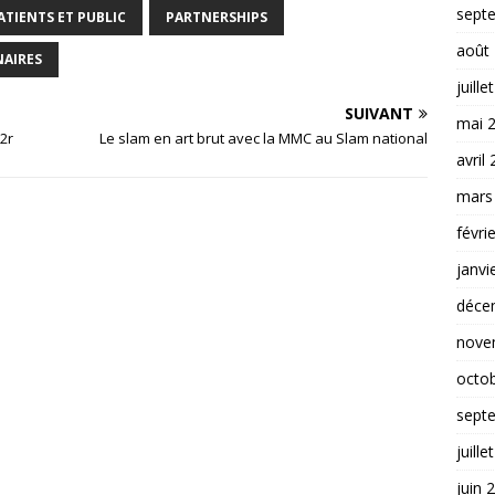
sept
ATIENTS ET PUBLIC
PARTNERSHIPS
août
NAIRES
juille
SUIVANT
mai 
n2r
Le slam en art brut avec la MMC au Slam national
avril
mars
févri
janvi
déce
nove
octo
sept
juille
juin 