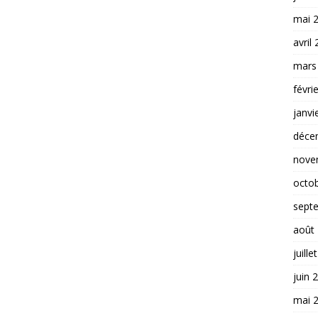
mai 
avril
mars
févri
janvi
déce
nove
octo
sept
août
juille
juin 
mai 