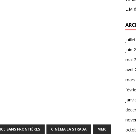
L.M
d
ARC
juille
juin 
mai 
avril
mars
févri
janvi
déce
nove
NCE SANS FRONTIÈRES
CINÉMA LA STRADA
MMC
octo