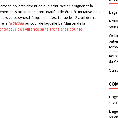
erroge collectivement ce que sont l’art de soigner et la
énements artistiques participatifs. Elle était à l’initiative de la
L’ag
rsive et synesthésique qui s’est tenue le 12 avril dernier
Nouve
urelle
la Strada
au cour de laquelle La Maison de la
Soin 
ondateur de l’Alliance sans frontières pour le
Webin
patie
forme
Retou
du C
Qu’es
COM
L'age
savoi
L'age
60 an