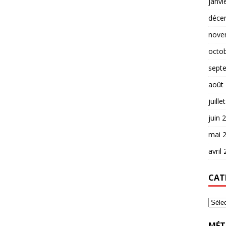
janvi
déce
nove
octo
sept
août
juille
juin 
mai 
avril
CAT
MÉT