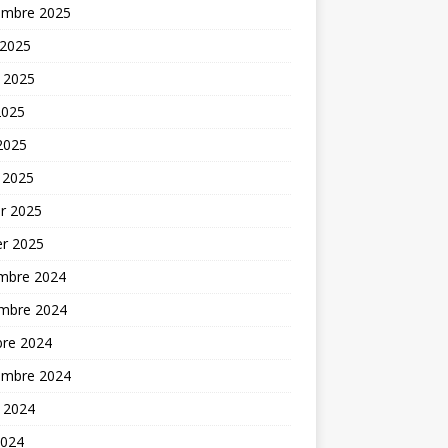
embre 2025
 2025
t 2025
2025
 2025
 2025
er 2025
er 2025
mbre 2024
mbre 2024
bre 2024
embre 2024
t 2024
2024