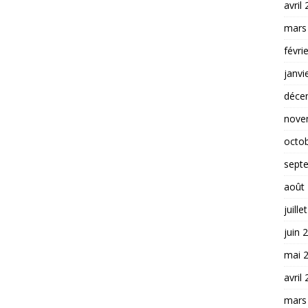
avril
mars
févri
janvi
déce
nove
octo
sept
août
juille
juin 
mai 
avril
mars