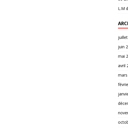
L.M
d
ARC
juille
juin 
mai 
avril
mars
févri
janvi
déce
nove
octo