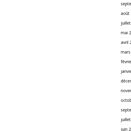
sept
août
juille
mai 
avril
mars
févri
janvi
déce
nove
octo
sept
juille
juin 