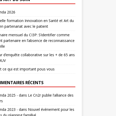
enda 2026
lle formation Innovation en Santé et Art du
en partenariat avec le patient
aire mensuel du CI3P: S’identifier comme
nt partenaire en l’absence de reconnaissance
lle
r d’enquête collaborative sur les + de 65 ans
HUV
t ce qui est important pous vous
MENTAIRES RÉCENTS
nda 2025 -
dans
Le Cn2r publie l’alliance des
rs
nda 2023 -
dans
Nouvel évènement pour les
s du planning famillial