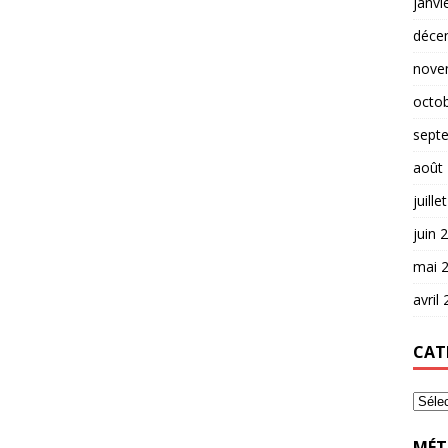
janvi
déce
nove
octo
sept
août
juille
juin 
mai 
avril
CAT
MÉT