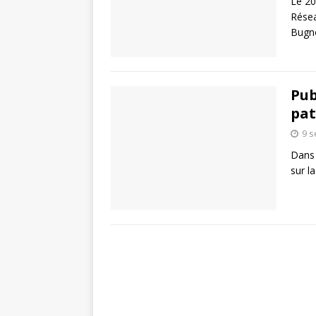
Le 20
Résea
Bugn
Pub
pat
9 
Dans 
sur l