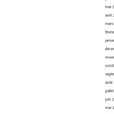
mai 
avril
mars
févri
janvi
déce
nove
octo
sept
août
juille
juin 
mai 