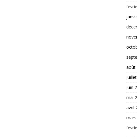
févri
janvi
déce
nove
octo
sept
août
juille
juin 
mai 
avril
mars
févri