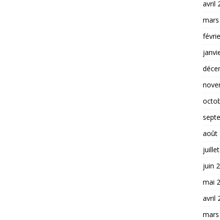
avril
mars
févri
janvi
déce
nove
octo
sept
août
juille
juin 
mai 
avril
mars