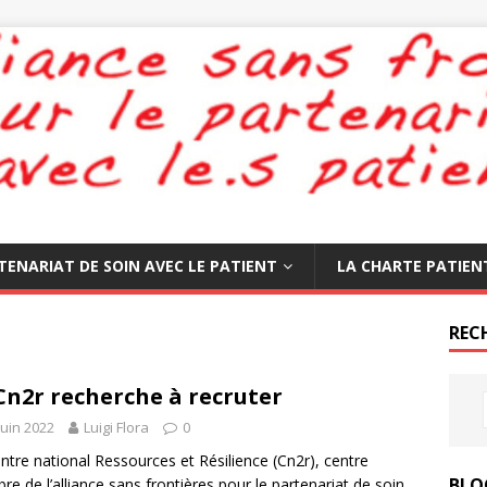
TENARIAT DE SOIN AVEC LE PATIENT
LA CHARTE PATIEN
REC
Cn2r recherche à recruter
juin 2022
Luigi Flora
0
ntre national Ressources et Résilience (Cn2r), centre
BLO
e de l’alliance sans frontières pour le partenariat de soin