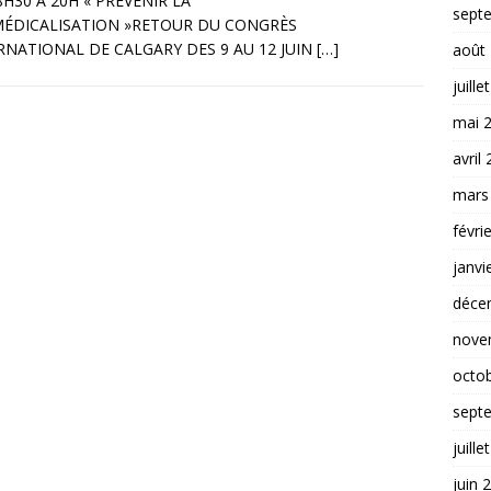
8H30 À 20H « PRÉVENIR LA
sept
ÉDICALISATION »RETOUR DU CONGRÈS
RNATIONAL DE CALGARY DES 9 AU 12 JUIN
[…]
août
juille
mai 
avril
mars
févri
janvi
déce
nove
octo
sept
juille
juin 