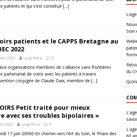
le patients et qui s’est constitué
[…]
L’ag
Nouve
Soin 
oirs patients et le CAPPS Bretagne au
Webin
patie
IEC 2022
forme
juin 2022
Luigi Flora
0
Retou
eux organisations membres de L’alliance sans frontières
du C
le partenariat de soins avec les patients à travers
ervention conjugée de Claude Daix, membre de
[…]
Qu’es
COM
OIRS Petit traité pour mieux
L'age
re avec ses troubles bipolaires »
savoi
uin 2022
Luigi Flora
0
L'age
edi 17 juin 20h00 En chemin vers l’Art du Soin, le Phare des
60 an