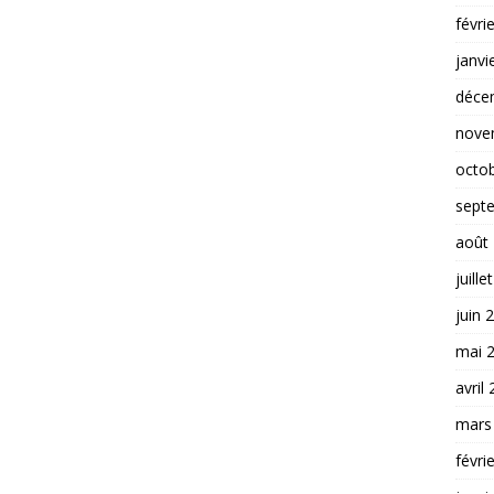
févri
janvi
déce
nove
octo
sept
août
juille
juin 
mai 
avril
mars
févri