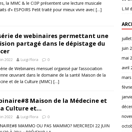
es, la MMC & le CI3P présentent une lecture musicale
L.M
d
raits d’« ESPOIRS Petit traité pour mieux vivre avec
[…]
ARC
série de webinaires permettant une
juille
ision partagé dans le dépistage du
juin 
cer
mai 
uin 2022
Luigi Flora
0
avril
érie de Webinaires mensuel organisé par l’association
enne œuvrant dans le domaine de la santé Maison de la
mars
ine et de la Culture (MMC)
[…]
févri
janvi
inaire#8 Maison de la Médecine et
déce
la Culture et…
nove
uin 2022
Luigi Flora
0
NAIRE#8 MAMMO OU PAS MAMMO? MERCREDI 22 JUIN
octo