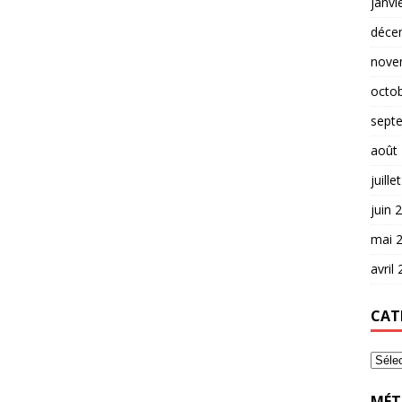
janvi
déce
nove
octo
sept
août
juille
juin 
mai 
avril
CAT
MÉT