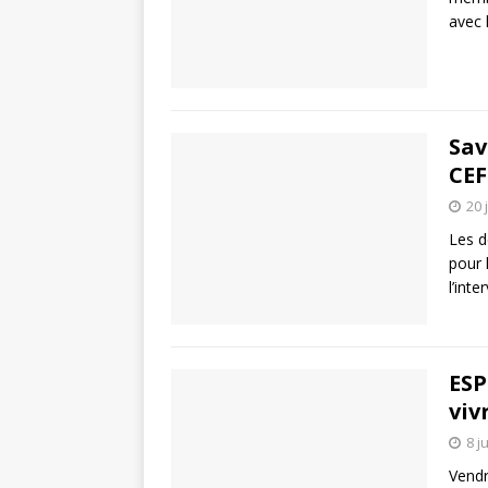
avec 
Sav
CEF
20 
Les d
pour 
l’int
ESP
viv
8 j
Vendr