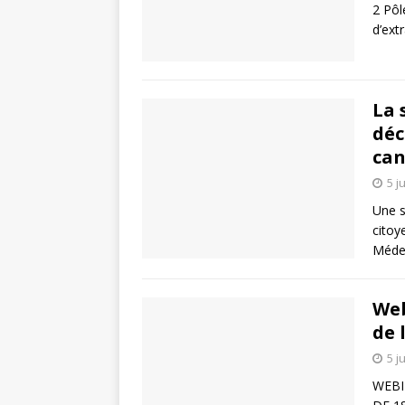
2 Pôl
d’ext
La 
déc
can
5 j
Une s
citoy
Médec
Web
de 
5 j
WEBI