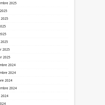
embre 2025
 2025
t 2025
2025
 2025
 2025
er 2025
er 2025
mbre 2024
mbre 2024
bre 2024
embre 2024
t 2024
2024