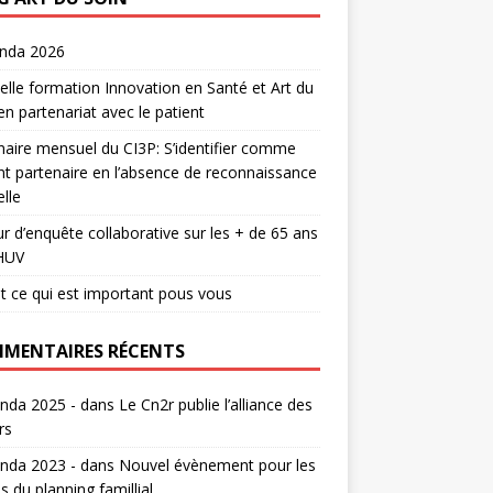
enda 2026
lle formation Innovation en Santé et Art du
en partenariat avec le patient
aire mensuel du CI3P: S’identifier comme
nt partenaire en l’absence de reconnaissance
lle
r d’enquête collaborative sur les + de 65 ans
HUV
t ce qui est important pous vous
MENTAIRES RÉCENTS
nda 2025 -
dans
Le Cn2r publie l’alliance des
rs
nda 2023 -
dans
Nouvel évènement pour les
s du planning famillial