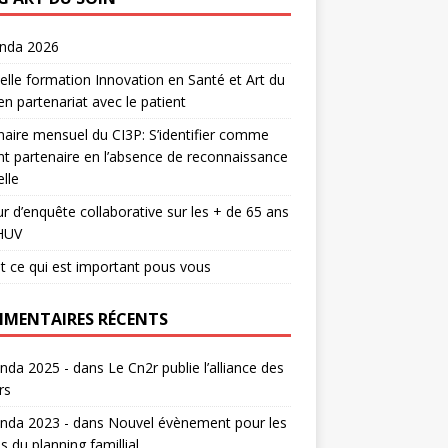
enda 2026
lle formation Innovation en Santé et Art du
en partenariat avec le patient
aire mensuel du CI3P: S’identifier comme
nt partenaire en l’absence de reconnaissance
lle
r d’enquête collaborative sur les + de 65 ans
HUV
t ce qui est important pous vous
MENTAIRES RÉCENTS
nda 2025 -
dans
Le Cn2r publie l’alliance des
rs
nda 2023 -
dans
Nouvel évènement pour les
s du planning famillial