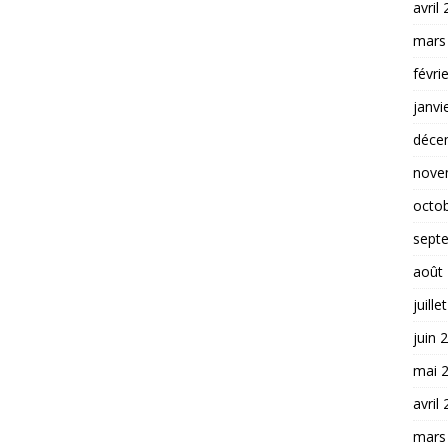
avril
mars
févri
janvi
déce
nove
octo
sept
août
juille
juin 
mai 
avril
mars