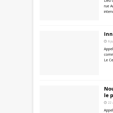
Lieu 
rue A
inter
Inn
6 j
Appel
commu
Le Ce
Nou
le 
22 
Appel