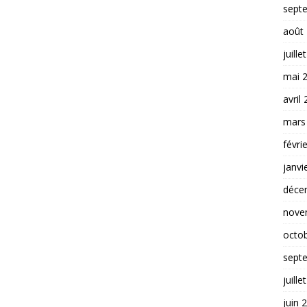
sept
août
juille
mai 
avril
mars
févri
janvi
déce
nove
octo
sept
juille
juin 