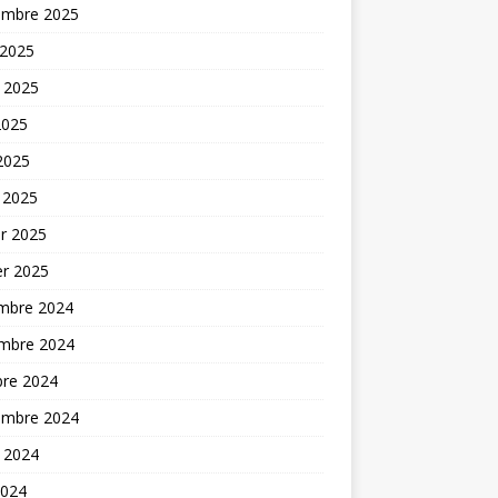
embre 2025
 2025
t 2025
2025
 2025
 2025
er 2025
er 2025
mbre 2024
mbre 2024
bre 2024
embre 2024
t 2024
2024