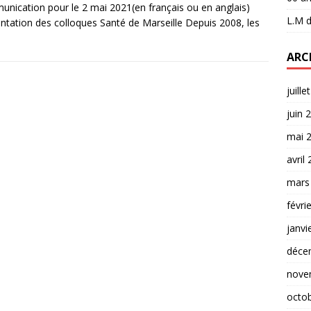
nication pour le 2 mai 2021(en français ou en anglais)
L.M
d
ntation des colloques Santé de Marseille Depuis 2008, les
ARC
juille
juin 
mai 
avril
mars
févri
janvi
déce
nove
octo