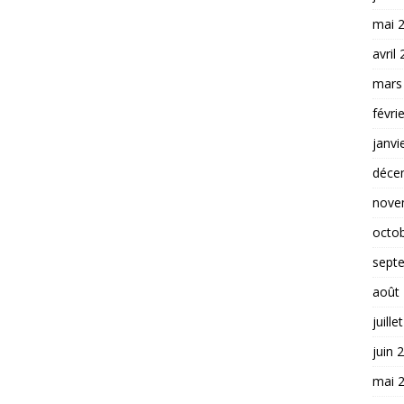
mai 
avril
mars
févri
janvi
déce
nove
octo
sept
août
juille
juin 
mai 