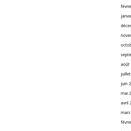
févri
janvi
déce
nove
octo
sept
août
juille
juin 
mai 
avril
mars
févri