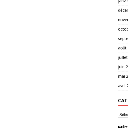
janvi
déce
nove
octo
sept
août
juille
juin 
mai 
avril
CAT
MÉT