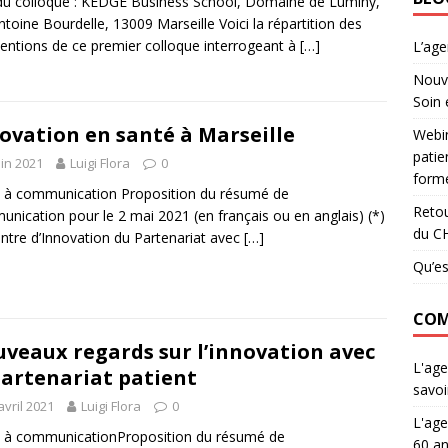
du colloque : KEDGE Business School, Domaine de Luminy,
ntoine Bourdelle, 13009 Marseille Voici la répartition des
ventions de ce premier colloque interrogeant à
[…]
L’ag
Nouve
Soin 
ovation en santé à Marseille
Webin
patie
uin 2021
Luigi Flora
0
forme
 à communication Proposition du résumé de
Retou
nication pour le 2 mai 2021 (en français ou en anglais) (*)
du C
ntre d’Innovation du Partenariat avec
[…]
Qu’es
COM
veaux regards sur l’innovation avec
L'age
partenariat patient
savoi
avril 2021
Luigi Flora
0
L'age
 à communicationProposition du résumé de
60 an