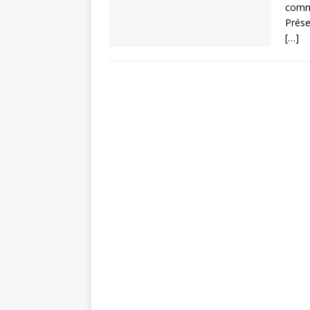
commu
Prése
[…]