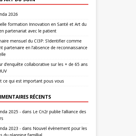
enda 2026
lle formation Innovation en Santé et Art du
en partenariat avec le patient
aire mensuel du CI3P: S’identifier comme
nt partenaire en l’absence de reconnaissance
lle
r d’enquête collaborative sur les + de 65 ans
HUV
t ce qui est important pous vous
MENTAIRES RÉCENTS
nda 2025 -
dans
Le Cn2r publie l’alliance des
rs
nda 2023 -
dans
Nouvel évènement pour les
s du planning famillial