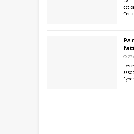
Le 21
est o
Cent
Par
fat
27 
Les m
assoc
Syndr