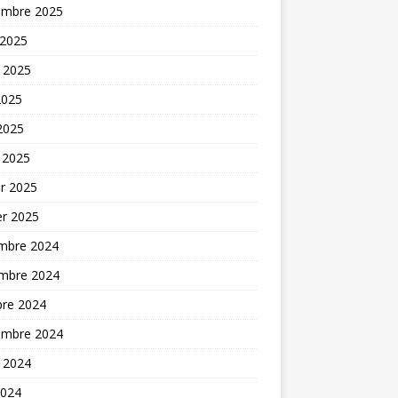
embre 2025
 2025
t 2025
2025
 2025
 2025
er 2025
er 2025
mbre 2024
mbre 2024
bre 2024
embre 2024
t 2024
2024