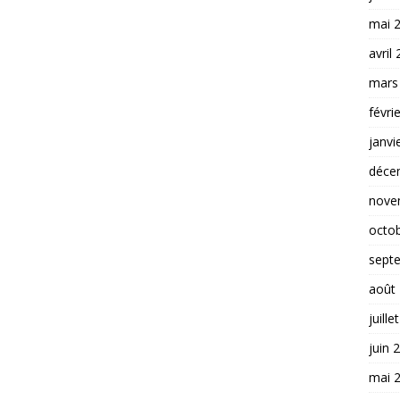
mai 
avril
mars
févri
janvi
déce
nove
octo
sept
août
juille
juin 
mai 