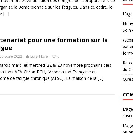
 novembre 2025 au salon des congrès de l’aéroport de Nice
rganisé la 3ème biennale sur les fatigues. Dans ce cadre, le
re
[…]
L’ag
Nouve
Soin 
tenariat pour une formation sur la
Webin
patie
igue
forme
octobre 2022
Luigi Flora
0
Retou
ardis mardi et mercredi 22 & 23 novembre prochains : les
du C
iations AFA-Chron-RCH, l’Association Française du
ôme de fatigue chronique (AFSC), La maison de la
[…]
Qu’es
COM
L'age
savoi
L'age
60 an