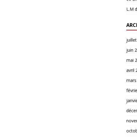
L.M
d
ARC
juille
juin 
mai 
avril
mars
févri
janvi
déce
nove
octo