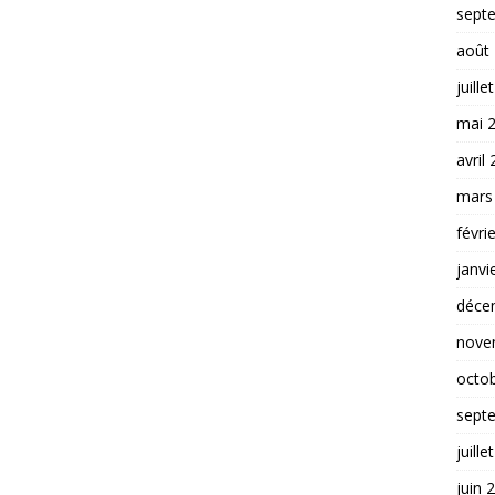
sept
août
juille
mai 
avril
mars
févri
janvi
déce
nove
octo
sept
juille
juin 