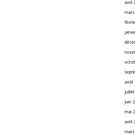
avril
mars
févri
janvi
déce
nove
octo
sept
août
juille
juin 
mai 
avril
mars