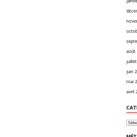
janvi
déce
nove
octo
sept
août
juille
juin 
mai 
avril
CAT
MÉT