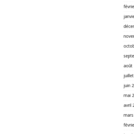
févri
janvi
déce
nove
octo
sept
août
juille
juin 
mai 
avril
mars
févri