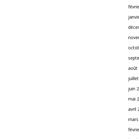
févri
janvi
déce
nove
octo
sept
août
juille
juin 
mai 
avril
mars
févri