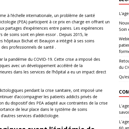
L’ag
e à l’échelle internationale, un problème de santé
ctologie (PEA) participent à ce prix en charge en offrant un
Nouve
ux partages d’expériences entre paires. Les expériences
Soin 
rs de soins sont en plein essor . Depuis 2015, le
Webin
s hôpitaux Bichat et Beaujon a intégré à ses soins
patie
 des professionnels de santé .
forme
par la pandémie du COVID-19. Cette crise a imposé des
Retou
giques avec un développement accéléré de la
du C
ieures dans les services de l’hôpital a eu un impact direct
Qu’es
ddictologiques pendant la crise sanitaire, ont imposé une
COM
ontinuer d’accompagner les patients addicts privés de
n du dispositif des PEA adapté aux contraintes de la crise
L'age
mportance de leur place dans le système de soins
savoi
d’autres services d’addictologie.
L'age
60 an