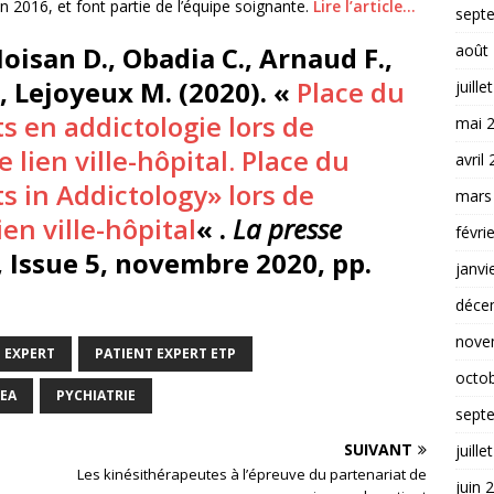
 2016, et font partie de l’équipe soignante.
Lire l’article…
sept
août
isan D., Obadia C., Arnaud F.,
 Lejoyeux M. (2020). «
Place du
juille
ts en addictologie lors de
mai 
 lien ville-hôpital. Place du
avril
ts in Addictology» lors de
mars
en ville-hôpital
« .
La presse
févri
1, Issue 5, novembre 2020, pp.
janvi
déce
nove
 EXPERT
PATIENT EXPERT ETP
octo
EA
PYCHIATRIE
sept
SUIVANT
juille
Les kinésithérapeutes à l’épreuve du partenariat de
juin 