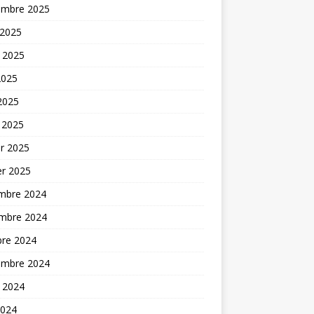
embre 2025
 2025
t 2025
2025
 2025
 2025
er 2025
er 2025
mbre 2024
mbre 2024
bre 2024
embre 2024
t 2024
2024