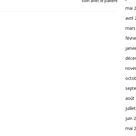
soin avec le patient
mai 
avril
mars
févri
janvi
déce
nove
octo
sept
août
juille
juin 
mai 