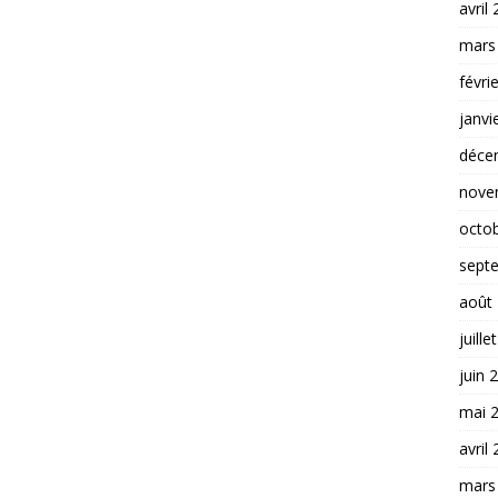
avril
mars
févri
janvi
déce
nove
octo
sept
août
juille
juin 
mai 
avril
mars