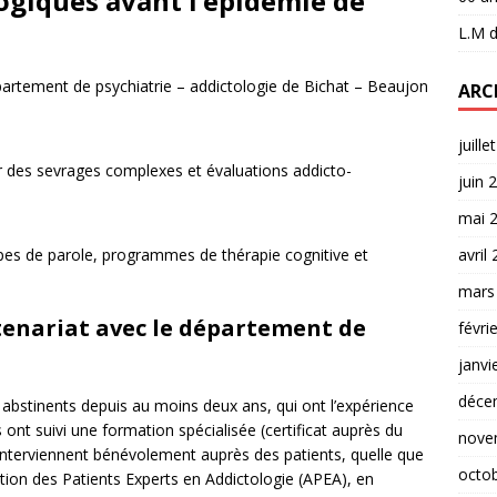
logiques avant l’épidémie de
L.M
d
partement de psychiatrie – addictologie de Bichat – Beaujon
ARC
juille
ur des sevrages complexes et évaluations addicto-
juin 
mai 
avril
oupes de parole, programmes de thérapie cognitive et
mars
rtenariat avec le département de
févri
janvi
déce
abstinents depuis au moins deux ans, qui ont l’expérience
s ont suivi une formation spécialisée (certificat auprès du
nove
interviennent bénévolement auprès des patients, quelle que
octo
iation des Patients Experts en Addictologie (APEA), en