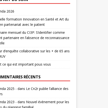
enda 2026
lle formation Innovation en Santé et Art du
en partenariat avec le patient
aire mensuel du CI3P: S’identifier comme
nt partenaire en l’absence de reconnaissance
lle
r d’enquête collaborative sur les + de 65 ans
HUV
t ce qui est important pous vous
MENTAIRES RÉCENTS
nda 2025 -
dans
Le Cn2r publie l’alliance des
rs
nda 2023 -
dans
Nouvel évènement pour les
s du planning famillial