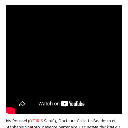
Iris Roussel (
OZ’IRIS
Santé), Docteure Caillette-Beadouin et
Stéphanie Spatoro, patiente partenaire «
Le design thinking au