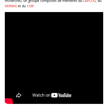
recherche), un groupe composés de membres du
LAPCOS
, du
DERMG
et du
CI3P