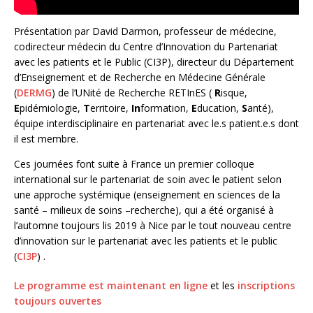
Présentation par David Darmon, professeur de médecine,
codirecteur médecin du Centre d’Innovation du Partenariat
avec les patients et le Public (CI3P), directeur du Département
d’Enseignement et de Recherche en Médecine Générale
(
DERMG
) de l’UNité de Recherche RETInES (
R
isque,
E
pidémiologie,
T
erritoire,
In
formation,
E
ducation,
S
anté),
équipe interdisciplinaire en partenariat avec le.s patient.e.s dont
il est membre.
Ces journées font suite à France un premier colloque
international sur le partenariat de soin avec le patient selon
une approche systémique (enseignement en sciences de la
santé – milieux de soins –recherche), qui a été organisé à
l’automne toujours lis 2019 à Nice par le tout nouveau centre
d’innovation sur le partenariat avec les patients et le public
(
CI3P
) .
Le programme est maintenant en ligne
et les
inscriptions
toujours ouvertes