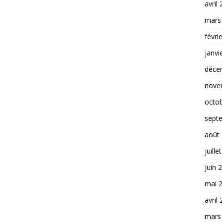
avril
mars
févri
janvi
déce
nove
octo
sept
août
juille
juin 
mai 
avril
mars