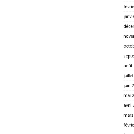
févri
janvi
déce
nove
octo
sept
août
juille
juin 
mai 
avril
mars
févri