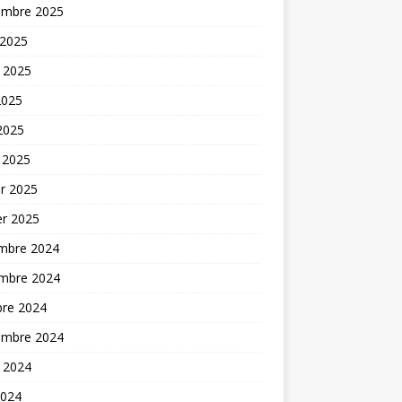
embre 2025
 2025
t 2025
2025
 2025
 2025
er 2025
er 2025
mbre 2024
mbre 2024
bre 2024
embre 2024
t 2024
2024