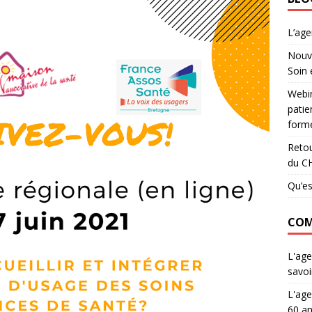
L’ag
Nouve
Soin 
Webin
patie
forme
Retou
du C
Qu’es
COM
L'age
savoi
L'age
60 an