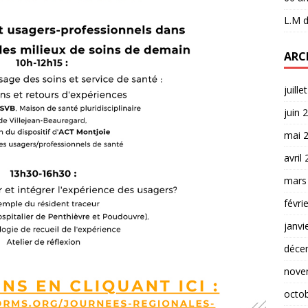
L.M
d
ARC
juille
juin 
mai 
avril
mars
févri
janvi
déce
nove
octo