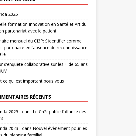
enda 2026
lle formation Innovation en Santé et Art du
en partenariat avec le patient
aire mensuel du CI3P: S’identifier comme
nt partenaire en l’absence de reconnaissance
lle
r d’enquête collaborative sur les + de 65 ans
HUV
t ce qui est important pous vous
MENTAIRES RÉCENTS
nda 2025 -
dans
Le Cn2r publie l’alliance des
rs
nda 2023 -
dans
Nouvel évènement pour les
s du planning famillial