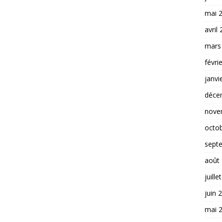
mai 
avril
mars
févri
janvi
déce
nove
octo
sept
août
juille
juin 
mai 