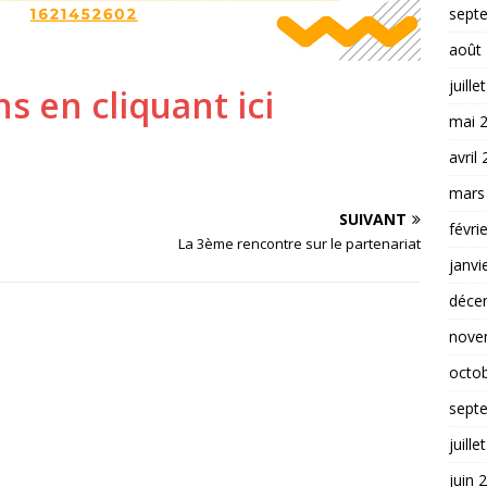
sept
août
juille
ns en cliquant ici
mai 
avril
mars
SUIVANT
févri
La 3ème rencontre sur le partenariat
janvi
déce
nove
octo
sept
juille
juin 