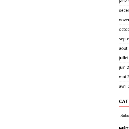
janvi
déce
nove
octo
sept
août
juille
juin 
mai 
avril
CAT
MÉT