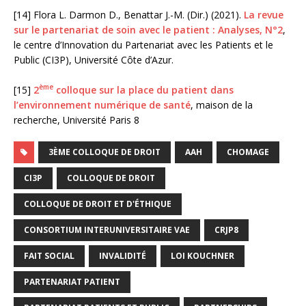
[14] Flora L. Darmon D., Benattar J.-M. (Dir.) (2021).
La revue
sur le partenariat de soin avec le patient : Analyses, N°2
,
le centre d’Innovation du Partenariat avec les Patients et le
Public (CI3P), Université Côte d’Azur.
ème
[15]
2
colloque sur la place du patient dans
l’environnement numérique de santé
, maison de la
recherche, Université Paris 8
3ÈME COLLOQUE DE DROIT
AAH
CHOMAGE
CI3P
COLLOQUE DE DROIT
COLLOQUE DE DROIT ET D'ÉTHIQUE
CONSORTIUM INTERUNIVERSITAIRE VAE
CRJP8
FAIT SOCIAL
INVALIDITÉ
LOI KOUCHNER
PARTENARIAT PATIENT