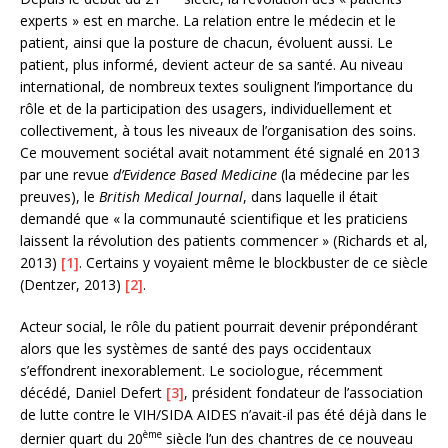
experts » est en marche. La relation entre le médecin et le
patient, ainsi que la posture de chacun, évoluent aussi. Le
patient, plus informé, devient acteur de sa santé. Au niveau
international, de nombreux textes soulignent l’importance du
rôle et de la participation des usagers, individuellement et
collectivement, à tous les niveaux de l’organisation des soins.
Ce mouvement sociétal avait notamment été signalé en 2013
par une revue
d’Evidence Based Medicine
(la médecine par les
preuves), le
British Medical Journal
, dans laquelle il était
demandé que « la communauté scientifique et les praticiens
laissent la révolution des patients commencer » (Richards et al,
2013)
[1]
. Certains y voyaient même le blockbuster de ce siècle
(Dentzer, 2013)
[2]
.
Acteur social, le rôle du patient pourrait devenir prépondérant
alors que les systèmes de santé des pays occidentaux
s’effondrent inexorablement. Le sociologue, récemment
décédé, Daniel Defert
[3]
, président fondateur de l’association
de lutte contre le VIH/SIDA AIDES n’avait-il pas été déjà dans le
ème
dernier quart du 20
siècle l’un des chantres de ce nouveau