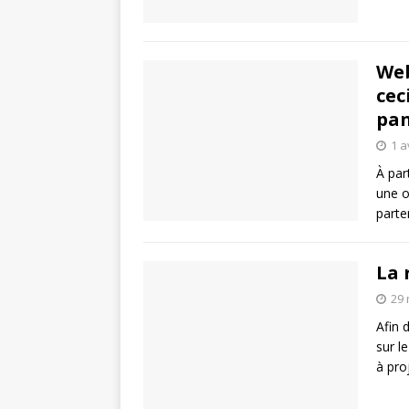
Web
cec
pa
1 a
À par
une o
parte
La 
29 
Afin 
sur l
à pro