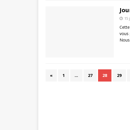
Jou
15 
Cette
vous 
Nous 
«
1
…
27
28
29