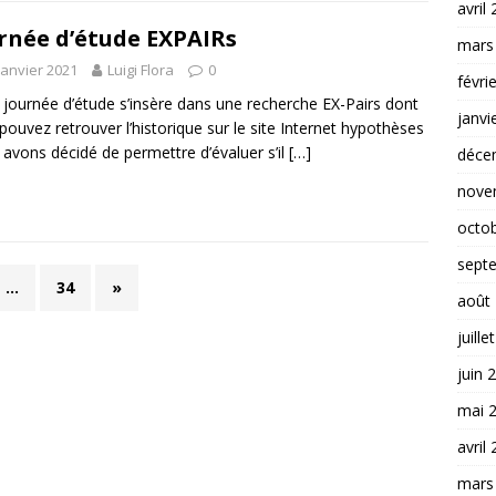
avril
rnée d’étude EXPAIRs
mars
janvier 2021
Luigi Flora
0
févri
 journée d’étude s’insère dans une recherche EX-Pairs dont
janvi
pouvez retrouver l’historique sur le site Internet hypothèses
avons décidé de permettre d’évaluer s’il
[…]
déce
nove
octo
sept
…
34
»
août
juille
juin 
mai 
avril
mars