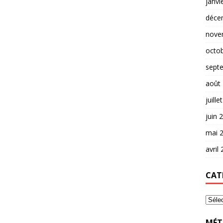
janvi
déce
nove
octo
sept
août
juille
juin 
mai 
avril
CAT
MÉT