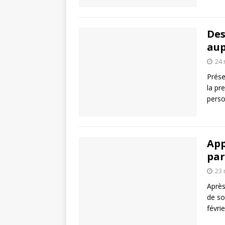
Des
aup
24 
Prése
la pr
perso
App
par
23 
Après
de so
févri