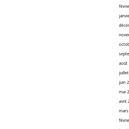
févri
janvi
déce
nove
octo
sept
août
juille
juin 
mai 
avril
mars
févri