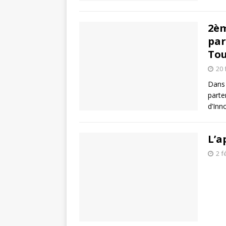
2èm
par
Tou
20 
Dans 
parte
d’Inn
L’a
2 f