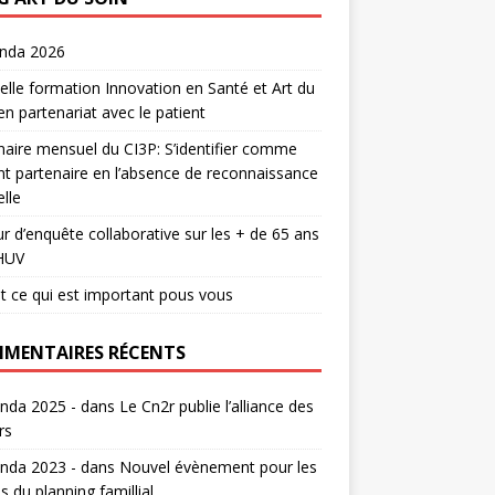
enda 2026
lle formation Innovation en Santé et Art du
en partenariat avec le patient
aire mensuel du CI3P: S’identifier comme
nt partenaire en l’absence de reconnaissance
lle
r d’enquête collaborative sur les + de 65 ans
HUV
t ce qui est important pous vous
MENTAIRES RÉCENTS
nda 2025 -
dans
Le Cn2r publie l’alliance des
rs
nda 2023 -
dans
Nouvel évènement pour les
s du planning famillial