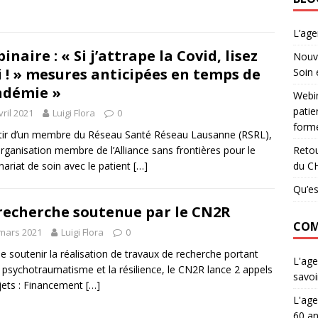
L’ag
inaire : « Si j’attrape la Covid, lisez
Nouve
i ! » mesures anticipées en temps de
Soin 
ndémie »
Webin
patie
vril 2021
Luigi Flora
0
forme
tir d’un membre du Réseau Santé Réseau Lausanne (RSRL),
Retou
rganisation membre de l’Alliance sans frontières pour le
du C
nariat de soin avec le patient
[…]
Qu’es
recherche soutenue par le CN2R
COM
mars 2021
Luigi Flora
0
de soutenir la réalisation de travaux de recherche portant
L'age
e psychotraumatisme et la résilience, le CN2R lance 2 appels
savoi
jets : Financement
[…]
L'age
60 an