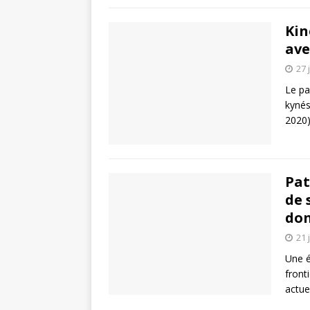
Kin
ave
27 
Le pa
kynés
2020)
Pat
de 
don
21 
Une é
front
actue