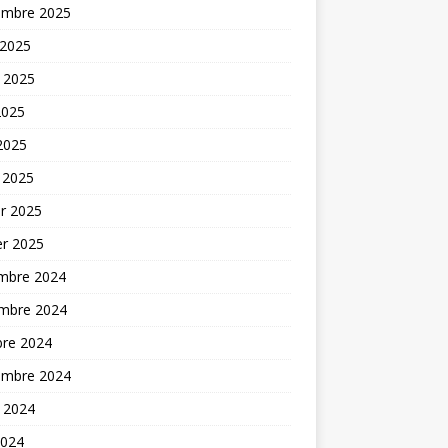
embre 2025
 2025
t 2025
2025
 2025
 2025
er 2025
er 2025
mbre 2024
mbre 2024
bre 2024
embre 2024
t 2024
2024