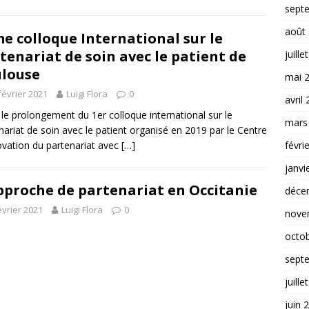
sept
août
e colloque International sur le
tenariat de soin avec le patient de
juille
louse
mai 
février 2021
Luigi Flora
0
avril
le prolongement du 1er colloque international sur le
mars
nariat de soin avec le patient organisé en 2019 par le Centre
ovation du partenariat avec
[…]
févri
janvi
pproche de partenariat en Occitanie
déce
évrier 2021
Luigi Flora
0
nove
octo
sept
juille
juin 