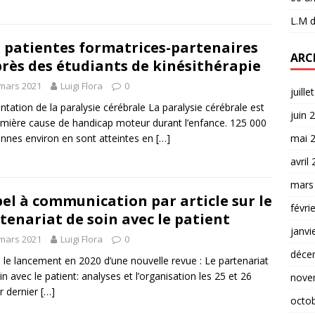
L.M
d
 patientes formatrices-partenaires
ARC
rès des étudiants de kinésithérapie
mars 2021
Luigi Flora
0
juille
ntation de la paralysie cérébrale La paralysie cérébrale est
juin 
emière cause de handicap moteur durant l’enfance. 125 000
mai 
nnes environ en sont atteintes en
[…]
avril
mars
el à communication par article sur le
févri
tenariat de soin avec le patient
janvi
mars 2021
Luigi Flora
0
déce
 le lancement en 2020 d’une nouvelle revue : Le partenariat
in avec le patient: analyses et l’organisation les 25 et 26
nove
er dernier
[…]
octo