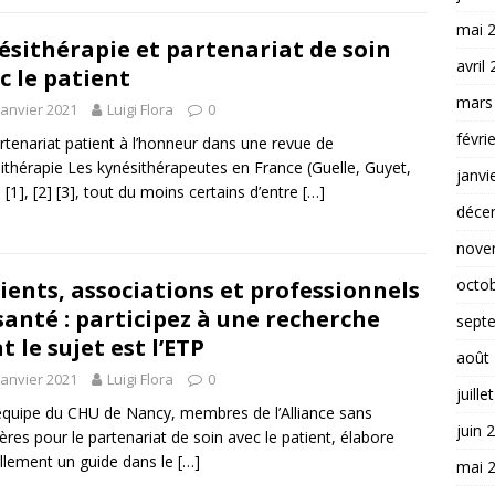
mai 
ésithérapie et partenariat de soin
avril
c le patient
mars
janvier 2021
Luigi Flora
0
févri
rtenariat patient à l’honneur dans une revue de
ithérapie Les kynésithérapeutes en France (Guelle, Guyet,
janvi
 [1], [2] [3], tout du moins certains d’entre
[…]
déce
nove
octo
ients, associations et professionnels
santé : participez à une recherche
sept
t le sujet est l’ETP
août
janvier 2021
Luigi Flora
0
juille
quipe du CHU de Nancy, membres de l’Alliance sans
juin 
ières pour le partenariat de soin avec le patient, élabore
llement un guide dans le
[…]
mai 