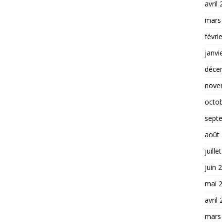
avril
mars
févri
janvi
déce
nove
octo
sept
août
juille
juin 
mai 
avril
mars