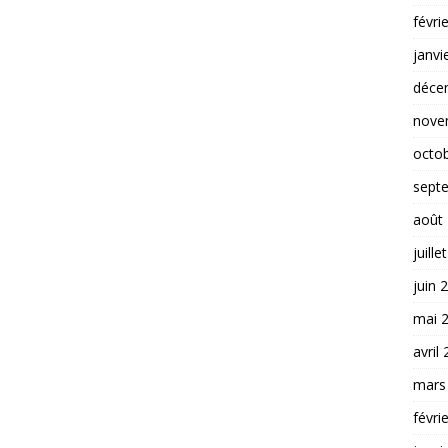
févri
janvi
déce
nove
octo
sept
août
juille
juin 
mai 
avril
mars
févri