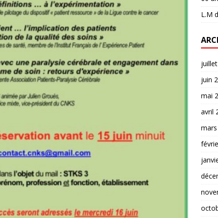
L.M
d
ARC
juille
juin 
mai 
avril
mars
févri
janvi
déce
nove
octo