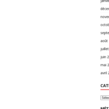
janvi
déce
nove
octo
sept
août
juille
juin 
mai 
avril
CAT
MÉT