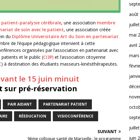
sept
août
 patient-paralysie cérébrale
, une association
membre
juille
enariat de soin avec le patient
, une association créée
mai 
ein du
Diplôme Universitaire Art du Soin en partenariat
mbre de l’équipe pédagogique intervient à cette
avril
nférences organisées par l’association en partenariat avec
mars
patients et le public (
CI3P)
et l’association citoyenne
C
) à destination des étudiants masseurs-kinésithérapeutes.
févri
janvi
 avant le 15 juin minuit
t sur pré-réservation
déce
nove
PAIR AIDANT
PARTENARIAT PATIENT
octo
AIRE
RÉEDUCATION
VISIOCONFÉRENCE
sept
juille
SUIVANT
juin 
9ème colloque santé de Marseille : le programme