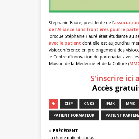
Stéphanie Fauré, présidente de l’
association
de l’Alliance sans frontières pour le part
lorsque Stéphanie Fauré était étudiante au s
avec le patient
dont elle est aujourd’hui me
visioconférence en prolongement des visioco
le Centre d’Innovation du partenariat avec les 
Maison de la Médecine et de la Culture (
MM
S’inscrire ici
Accès gratui
CI3P
CNKS
IFMK
MMC
PATIENT FORMATEUR
PATIENT PARTEN
PRÉCÉDENT
La charte patients inclus