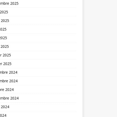
embre 2025
 2025
t 2025
2025
 2025
 2025
er 2025
er 2025
mbre 2024
mbre 2024
bre 2024
embre 2024
t 2024
2024