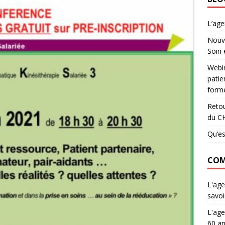
L’ag
Nouve
Soin 
Webin
patie
forme
Retou
du C
Qu’es
COM
L'age
savoi
L'age
60 an