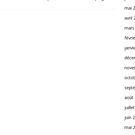
mai 
avril
mars
févri
janvi
déce
nove
octo
sept
août
juille
juin 
mai 