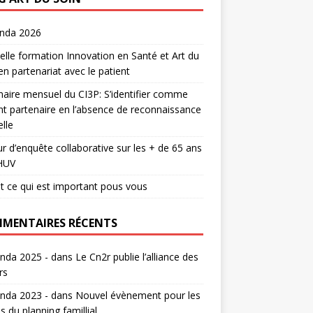
enda 2026
lle formation Innovation en Santé et Art du
en partenariat avec le patient
aire mensuel du CI3P: S’identifier comme
nt partenaire en l’absence de reconnaissance
lle
r d’enquête collaborative sur les + de 65 ans
HUV
t ce qui est important pous vous
MENTAIRES RÉCENTS
nda 2025 -
dans
Le Cn2r publie l’alliance des
rs
nda 2023 -
dans
Nouvel évènement pour les
s du planning famillial