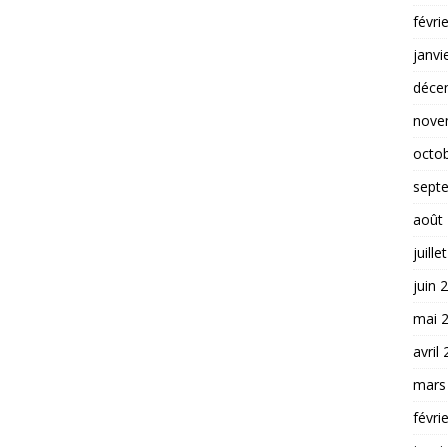
févri
janvi
déce
nove
octo
sept
août
juille
juin 
mai 
avril
mars
févri