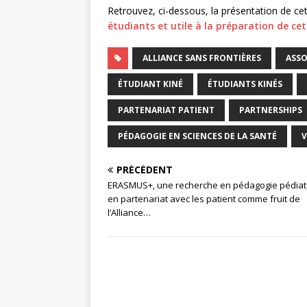
Retrouvez, ci-dessous, la présentation de cet
étudiants et utile à la préparation de cet
ALLIANCE SANS FRONTIÈRES
ASSO
ÉTUDIANT KINÉ
ÉTUDIANTS KINÉS
PARTENARIAT PATIENT
PARTNERSHIPS
PÉDAGOGIE EN SCIENCES DE LA SANTÉ
V
PRÉCÉDENT
ERASMUS+, une recherche en pédagogie pédiat
en partenariat avec les patient comme fruit de
l’Alliance…