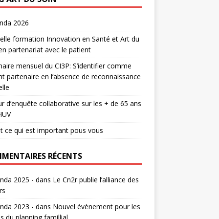
enda 2026
lle formation Innovation en Santé et Art du
en partenariat avec le patient
aire mensuel du CI3P: S’identifier comme
nt partenaire en l’absence de reconnaissance
lle
r d’enquête collaborative sur les + de 65 ans
HUV
t ce qui est important pous vous
MENTAIRES RÉCENTS
nda 2025 -
dans
Le Cn2r publie l’alliance des
rs
nda 2023 -
dans
Nouvel évènement pour les
s du planning famillial