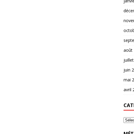
janvi
déce
nove
octo
sept
août
juille
juin 
mai 
avril
CAT
MÉT