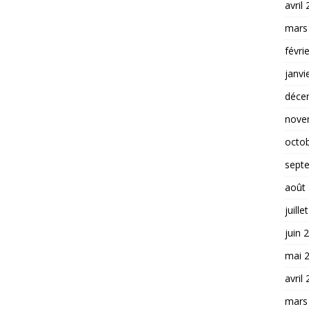
avril
mars
févri
janvi
déce
nove
octo
sept
août
juille
juin 
mai 
avril
mars