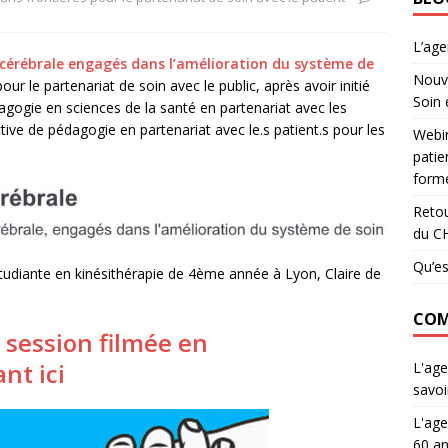
L’ag
e cérébrale engagés dans l’amélioration du système de
Nouve
our le partenariat de soin avec le public, après avoir initié
Soin 
gogie en sciences de la santé en partenariat avec les
tive de pédagogie en partenariat avec le.s patient.s pour les
Webin
patie
forme
Retou
du C
Qu’es
tudiante en kinésithérapie de 4ème année à Lyon, Claire de
COM
 session filmée en
nt ici
L'age
savoi
L'age
60 an