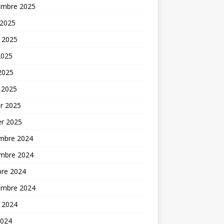
embre 2025
 2025
t 2025
2025
 2025
 2025
er 2025
er 2025
mbre 2024
mbre 2024
bre 2024
embre 2024
t 2024
2024