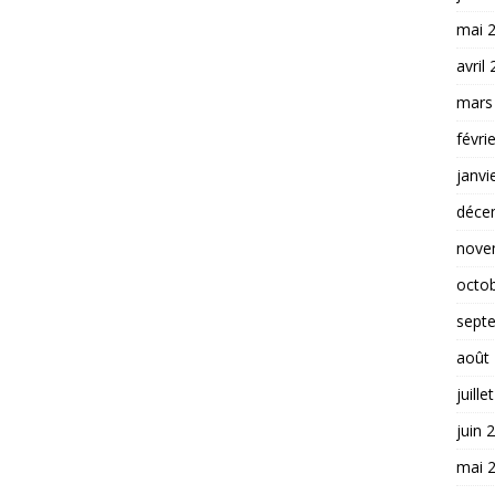
mai 
avril
mars
févri
janvi
déce
nove
octo
sept
août
juille
juin 
mai 