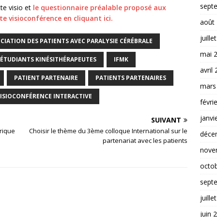
sept
te visio et
le questionnaire préalable proposé aux
te visioconférence en cliquant ici
.
août
juille
CIATION DES PATIENTS AVEC PARALYSIE CÉRÉBRALE
mai 
ÉTUDIANTS KINÉSITHÉRAPEUTES
IFMK
avril
PATIENT PARTENAIRE
PATIENTS PARTENAIRES
mars
ISIOCONFÉRENCE INTERACTIVE
févri
janvi
SUIVANT
rique
Choisir le thème du 3ème colloque International sur le
déce
partenariat avec les patients
nove
octo
sept
juille
juin 