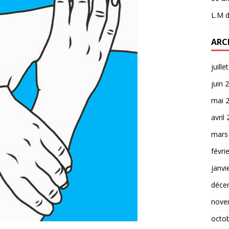
L.M
d
ARC
juille
juin 
mai 
avril
mars
févri
janvi
déce
nove
octo