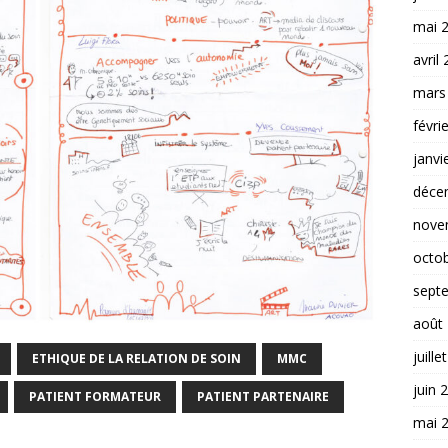
mai 
avril
mars
févri
janvi
déce
nove
octo
sept
août
juille
ETHIQUE DE LA RELATION DE SOIN
MMC
juin 
PATIENT FORMATEUR
PATIENT PARTENAIRE
mai 