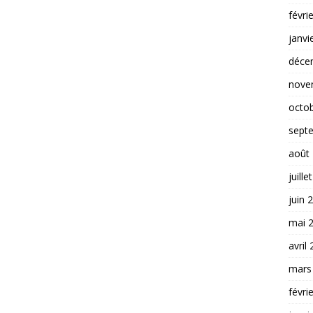
févri
janvi
déce
nove
octo
sept
août
juille
juin 
mai 
avril
mars
févri