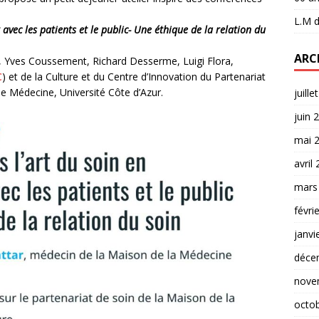
L.M
d
 avec les patients et le public- Une éthique de la relation du
ARC
r, Yves Coussement, Richard Desserme, Luigi Flora,
C
) et de la Culture et du Centre d’Innovation du Partenariat
de Médecine, Université Côte d’Azur.
juille
juin 
mai 
avril
mars
févri
janvi
déce
nove
octo