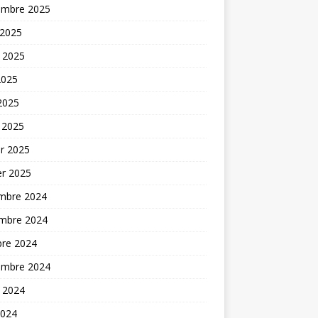
embre 2025
 2025
t 2025
2025
 2025
 2025
er 2025
er 2025
mbre 2024
mbre 2024
bre 2024
embre 2024
t 2024
2024