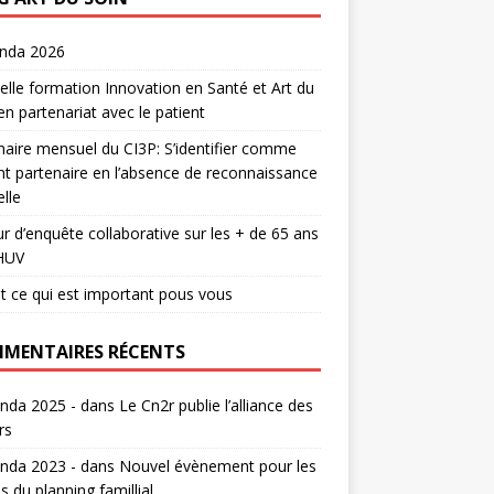
enda 2026
lle formation Innovation en Santé et Art du
en partenariat avec le patient
aire mensuel du CI3P: S’identifier comme
nt partenaire en l’absence de reconnaissance
lle
r d’enquête collaborative sur les + de 65 ans
HUV
t ce qui est important pous vous
MENTAIRES RÉCENTS
nda 2025 -
dans
Le Cn2r publie l’alliance des
rs
nda 2023 -
dans
Nouvel évènement pour les
s du planning famillial