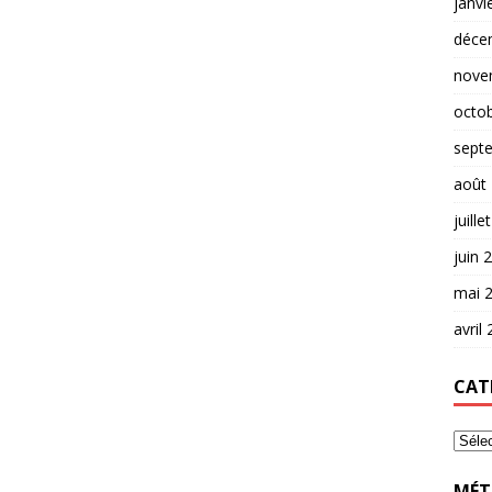
janvi
déce
nove
octo
sept
août
juille
juin 
mai 
avril
CAT
MÉT