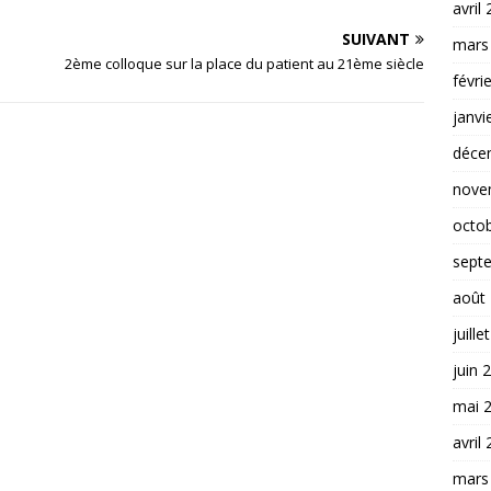
avril
SUIVANT
mars
2ème colloque sur la place du patient au 21ème siècle
févri
janvi
déce
nove
octo
sept
août
juille
juin 
mai 
avril
mars