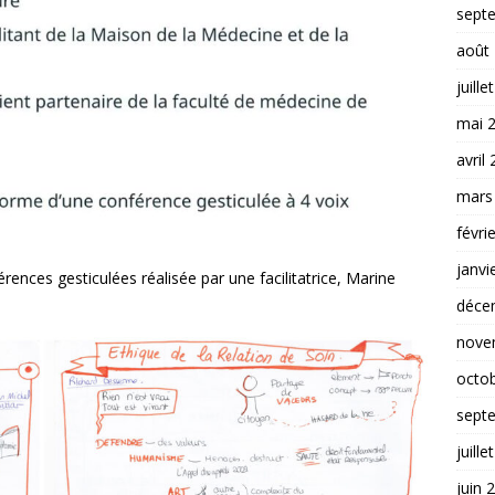
sept
août
juille
mai 
avril
mars
févri
janvi
férences gesticulées réalisée par une facilitatrice, Marine
déce
nove
octo
sept
juille
juin 