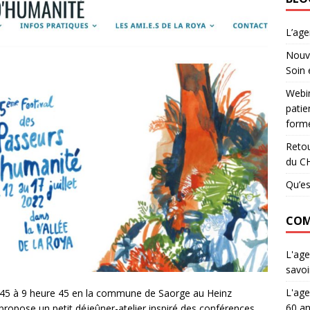
L’ag
Nouve
Soin 
Webin
patie
forme
Retou
du C
Qu’es
COM
L'age
savoi
L'age
es 45 à 9 heure 45 en la commune de Saorge au Heinz
60 an
propose un petit déjeûner-atelier inspiré des conférences