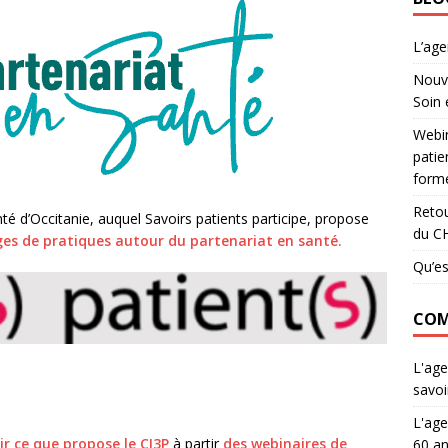
L’ag
Nouve
Soin 
Webin
patie
forme
Retou
té d’Occitanie, auquel Savoirs patients participe, propose
du C
nges de pratiques autour du partenariat en santé.
Qu’es
COM
L'age
savoi
L'age
ir ce que propose le CI3P
à partir
des webinaires de
60 an