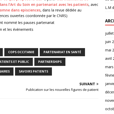
ans l’Art du Soin en partenariat avec les patients
, avec
L.M
d
tomne dans episciences
, dans la revue dédiée au
ciences ouvertes coordonnée par le CNRS)
ARC
ent nommé les pauses partenariat
on et les évènements
juille
juin 
mai 
COPS OCCITANIE
PARTENARIAT EN SANTÉ
avril
ATIENTS ET PUBLIC
PARTNERSHIPS
mars
NAIRES
SAVOIRS PATIENTS
févri
janvi
SUIVANT
Publication sur les nouvelles figures de patient
déce
nove
octo