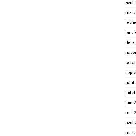
avril
mars
févri
janvi
déce
nove
octo
sept
août
juille
juin 
mai 
avril
mars