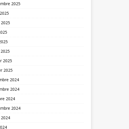
embre 2025
 2025
t 2025
2025
 2025
 2025
er 2025
er 2025
mbre 2024
mbre 2024
bre 2024
embre 2024
t 2024
2024