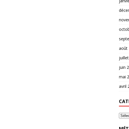
janvi
déce
nove
octo
sept
août
juille
juin 
mai 
avril
CAT
MÉT