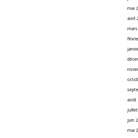
mai 
avril
mars
févri
janvi
déce
nove
octo
sept
août
juille
juin 
mai 