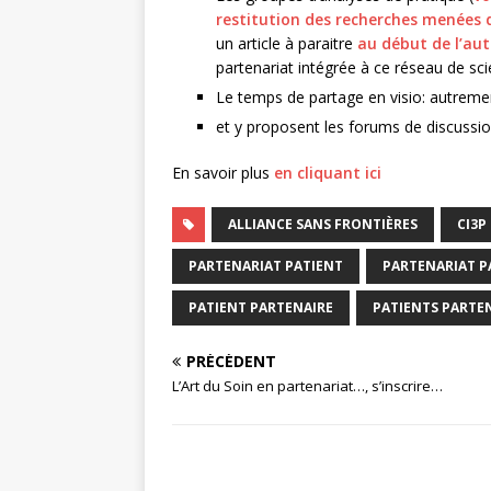
restitution des recherches menées d
un article à paraitre
au début de l’au
partenariat intégrée à ce réseau de s
Le temps de partage en visio: autrem
et y proposent les forums de discussi
En savoir plus
en cliquant ici
ALLIANCE SANS FRONTIÈRES
CI3P
PARTENARIAT PATIENT
PARTENARIAT P
PATIENT PARTENAIRE
PATIENTS PARTE
PRÉCÉDENT
L’Art du Soin en partenariat…, s’inscrire…