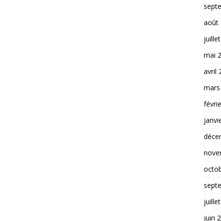
sept
août
juille
mai 
avril
mars
févri
janvi
déce
nove
octo
sept
juille
juin 