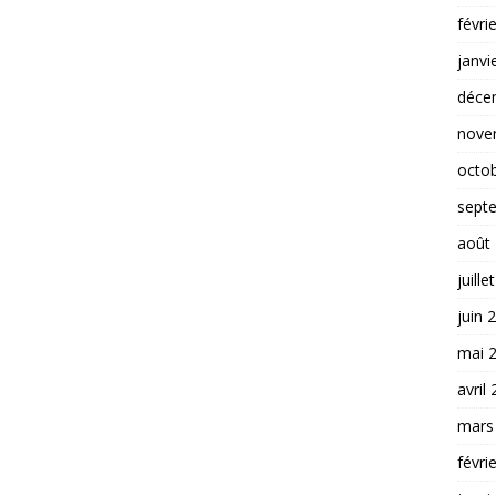
févri
janvi
déce
nove
octo
sept
août
juille
juin 
mai 
avril
mars
févri