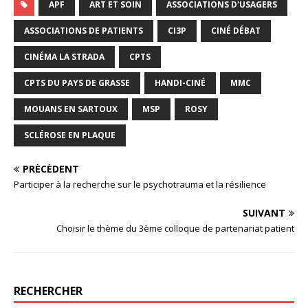
APF
ART ET SOIN
ASSOCIATIONS D'USAGERS
ASSOCIATIONS DE PATIENTS
CI3P
CINÉ DÉBAT
CINÉMA LA STRADA
CPTS
CPTS DU PAYS DE GRASSE
HANDI-CINÉ
MMC
MOUANS EN SARTOUX
MSP
ROSY
SCLÉROSE EN PLAQUE
PRÉCÉDENT
Participer à la recherche sur le psychotrauma et la résilience
SUIVANT
Choisir le thème du 3ème colloque de partenariat patient
RECHERCHER