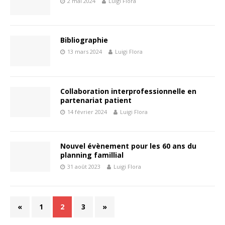
2 mai 2024
Luigi Flora
Bibliographie
13 mars 2024
Luigi Flora
Collaboration interprofessionnelle en
partenariat patient
14 février 2024
Luigi Flora
Nouvel évènement pour les 60 ans du
planning famillial
31 août 2023
Luigi Flora
«
1
2
3
»