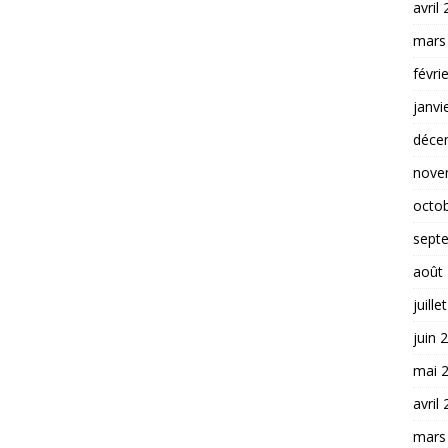
avril
mars
févri
janvi
déce
nove
octo
sept
août
juille
juin 
mai 
avril
mars