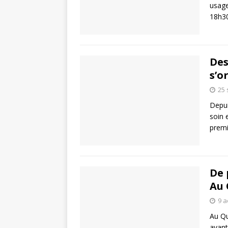
usage
18h3
Des
s’o
25
Depui
soin 
prem
De 
Au 
9 a
Au Qu
avant