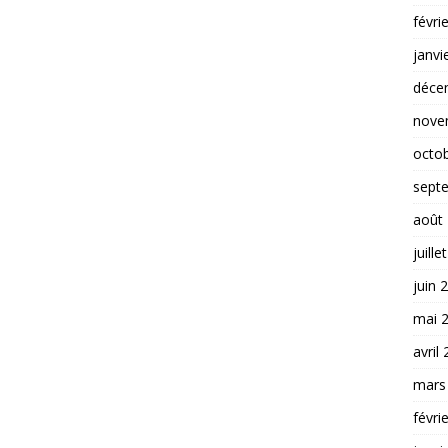
févri
janvi
déce
nove
octo
sept
août
juille
juin 
mai 
avril
mars
févri