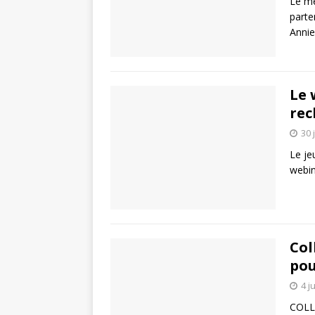
Le me
parte
Annie
Le 
rec
30 
Le je
webin
Col
pou
4 j
COLLO