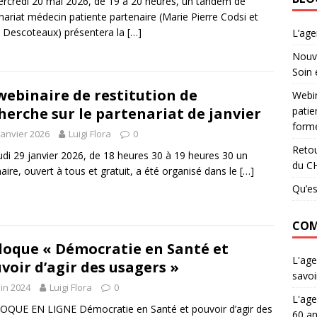
rcredi 20 mai 2026, de 19 à 20 heures, un tandem de
nariat médecin patiente partenaire (Marie Pierre Codsi et
 Descoteaux) présentera la
[…]
L’ag
Nouve
Soin 
webinaire de restitution de
Webin
patie
herche sur le partenariat de janvier
forme
janvier 2026
Luigi Flora
0
Retou
udi 29 janvier 2026, de 18 heures 30 à 19 heures 30 un
du C
aire, ouvert à tous et gratuit, a été organisé dans le
[…]
Qu’es
COM
loque « Démocratie en Santé et
L'age
voir d’agir des usagers »
savoi
uin 2024
Luigi Flora
0
L'age
QUE EN LIGNE Démocratie en Santé et pouvoir d’agir des
60 an