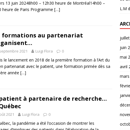
rs 13 juin 20248h00 – 12h30 heure de Montréal14h00 –
L.M
d
0 heure de Paris Programme
[…]
ARC
 formations au partenariat
juille
rganisent…
juin 
 septembre 2021
Luigi Flora
0
mai 
s le lancement en 2018 de la première formation à l’Art du
en partenariat avec le patient, une formation primée dès sa
avril
ière année
[…]
mars
févri
janvi
patient à partenaire de recherche…
Québec
déce
oût 2021
Luigi Flora
0
nove
ébec, la pandémie a été l’occasion de montrer les
octo
ages d’impliquer des patients dans l’élaboration de la