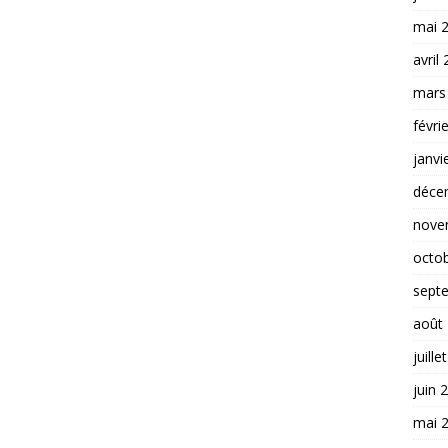
mai 
avril
mars
févri
janvi
déce
nove
octo
sept
août
juille
juin 
mai 