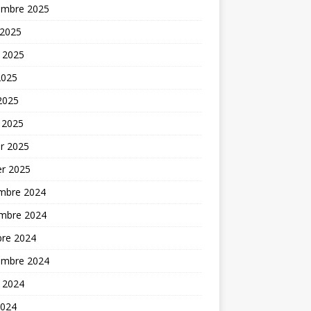
embre 2025
 2025
t 2025
2025
 2025
 2025
er 2025
er 2025
mbre 2024
mbre 2024
bre 2024
embre 2024
t 2024
2024