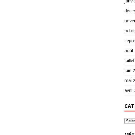
janvi
déce
nove
octo
sept
août
juille
juin 
mai 
avril
CAT
MÉT