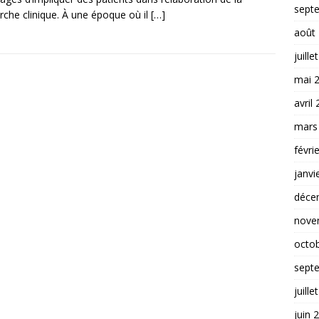
sept
rche clinique. À une époque où il
[…]
août
juille
mai 
avril
mars
févri
janvi
déce
nove
octo
sept
juille
juin 