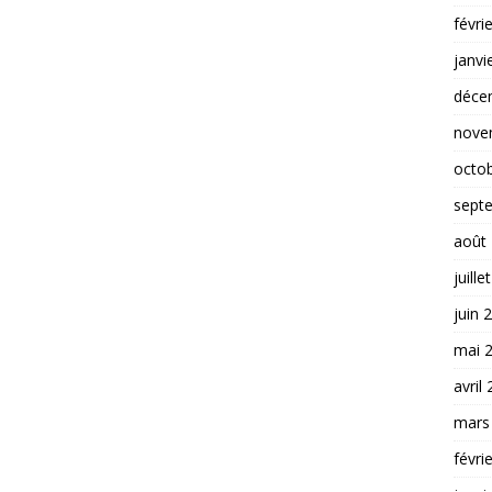
févri
janvi
déce
nove
octo
sept
août
juille
juin 
mai 
avril
mars
févri