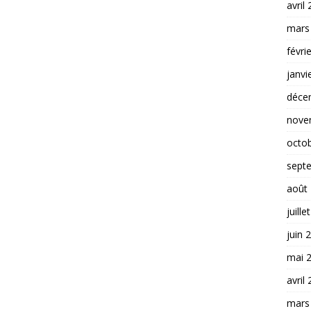
avril
mars
févri
janvi
déce
nove
octo
sept
août
juille
juin 
mai 
avril
mars