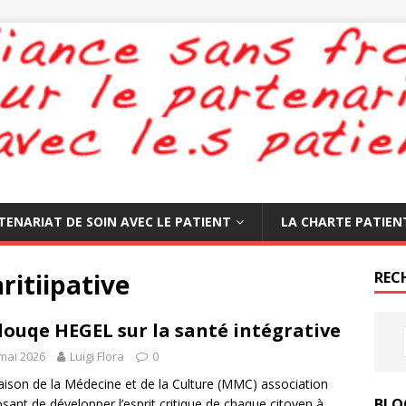
TENARIAT DE SOIN AVEC LE PATIENT
LA CHARTE PATIEN
ritiipative
REC
louqe HEGEL sur la santé intégrative
mai 2026
Luigi Flora
0
ison de la Médecine et de la Culture (MMC) association
BLO
sant de développer l’esprit critique de chaque citoyen à