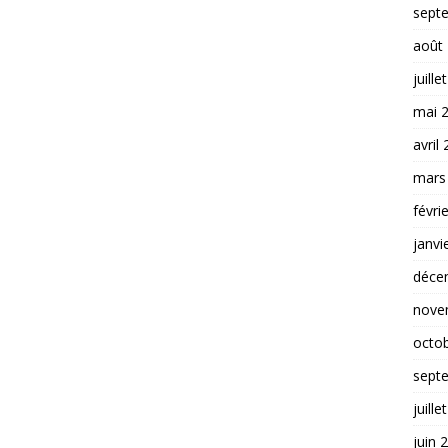
sept
août
juille
mai 
avril
mars
févri
janvi
déce
nove
octo
sept
juille
juin 