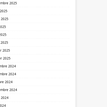
embre 2025
 2025
t 2025
2025
 2025
 2025
er 2025
er 2025
mbre 2024
mbre 2024
bre 2024
embre 2024
t 2024
2024