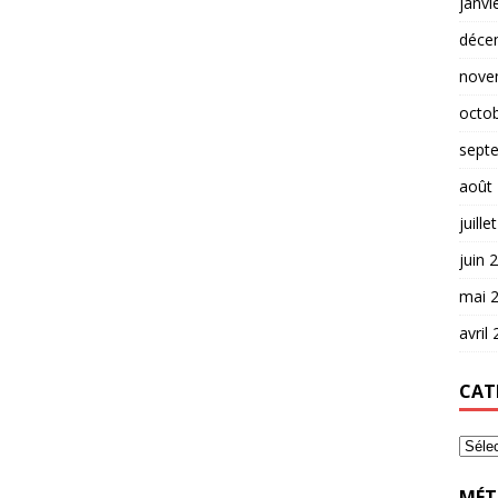
janvi
déce
nove
octo
sept
août
juille
juin 
mai 
avril
CAT
MÉT