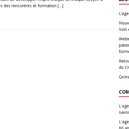
rs des rencontres et formation
[…]
L’ag
Nouve
Soin 
Webin
patie
forme
Retou
du C
Qu’es
COM
L'age
savoi
L'age
60 an