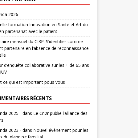
enda 2026
lle formation Innovation en Santé et Art du
en partenariat avec le patient
aire mensuel du CI3P: S’identifier comme
nt partenaire en l’absence de reconnaissance
lle
r d’enquête collaborative sur les + de 65 ans
HUV
t ce qui est important pous vous
MENTAIRES RÉCENTS
nda 2025 -
dans
Le Cn2r publie l’alliance des
rs
nda 2023 -
dans
Nouvel évènement pour les
s du planning famillial