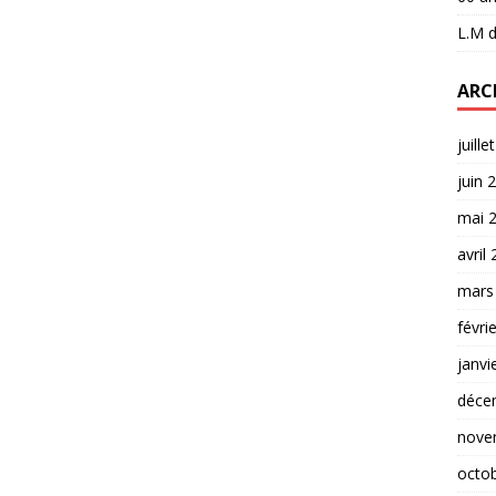
L.M
d
ARC
juille
juin 
mai 
avril
mars
févri
janvi
déce
nove
octo