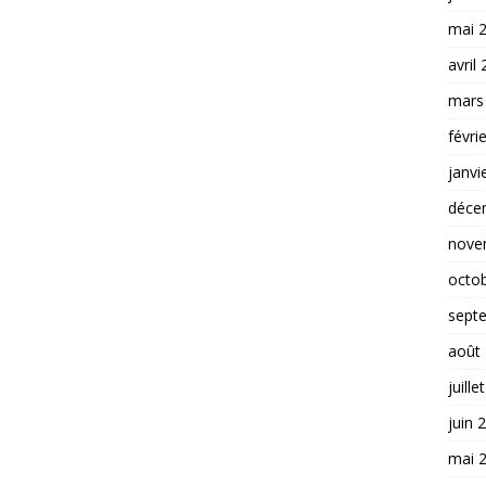
mai 
avril
mars
févri
janvi
déce
nove
octo
sept
août
juille
juin 
mai 