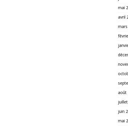
mai 
avril
mars
févri
janvi
déce
nove
octo
sept
août
juille
juin 
mai 