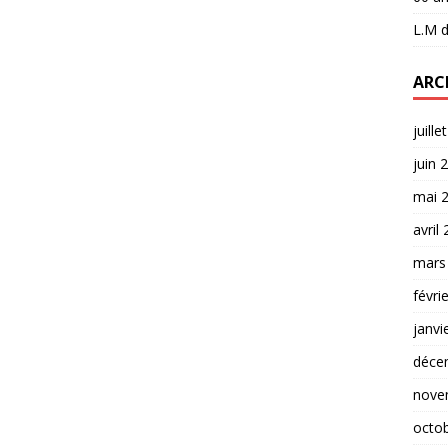
L.M
d
ARC
juille
juin 
mai 
avril
mars
févri
janvi
déce
nove
octo