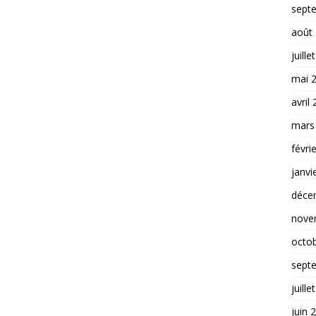
sept
août
juille
mai 
avril
mars
févri
janvi
déce
nove
octo
sept
juille
juin 