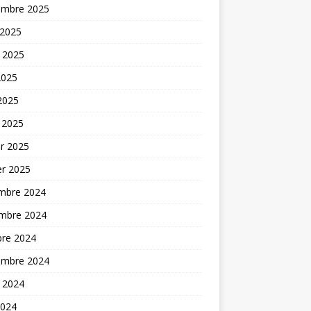
embre 2025
 2025
t 2025
2025
 2025
 2025
er 2025
er 2025
mbre 2024
mbre 2024
bre 2024
embre 2024
t 2024
2024