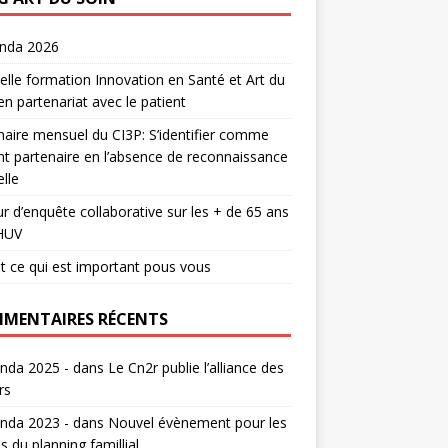
enda 2026
lle formation Innovation en Santé et Art du
en partenariat avec le patient
aire mensuel du CI3P: S’identifier comme
nt partenaire en l’absence de reconnaissance
lle
r d’enquête collaborative sur les + de 65 ans
HUV
t ce qui est important pous vous
MENTAIRES RÉCENTS
nda 2025 -
dans
Le Cn2r publie l’alliance des
rs
nda 2023 -
dans
Nouvel évènement pour les
s du planning famillial