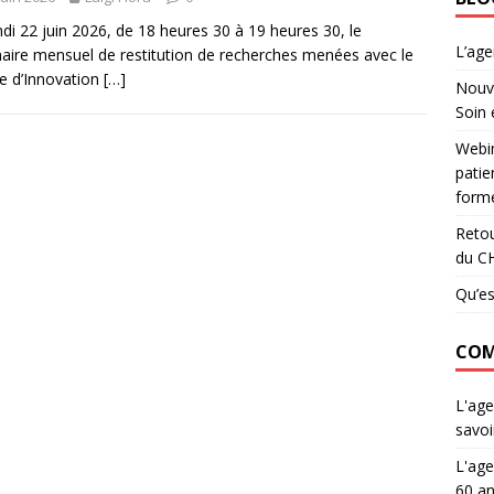
ndi 22 juin 2026, de 18 heures 30 à 19 heures 30, le
L’ag
aire mensuel de restitution de recherches menées avec le
e d’Innovation
[…]
Nouve
Soin 
Webin
patie
forme
Retou
du C
Qu’es
COM
L'age
savoi
L'age
60 an