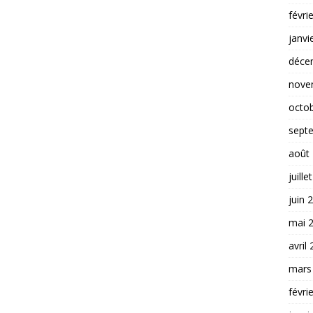
févri
janvi
déce
nove
octo
sept
août
juille
juin 
mai 
avril
mars
févri