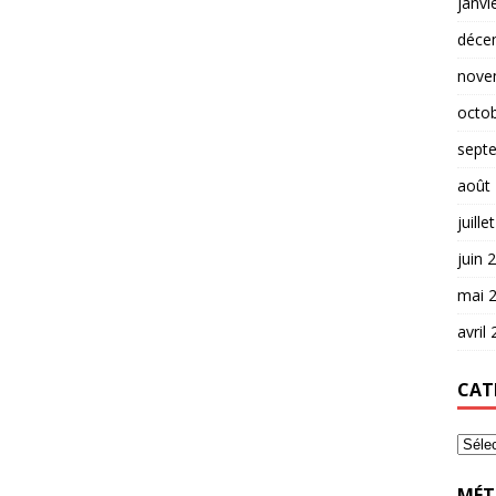
janvi
déce
nove
octo
sept
août
juille
juin 
mai 
avril
CAT
MÉT