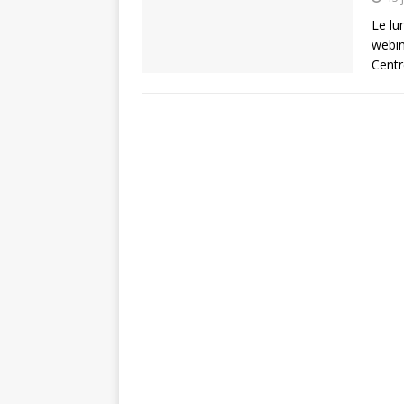
Le lu
webin
Centr