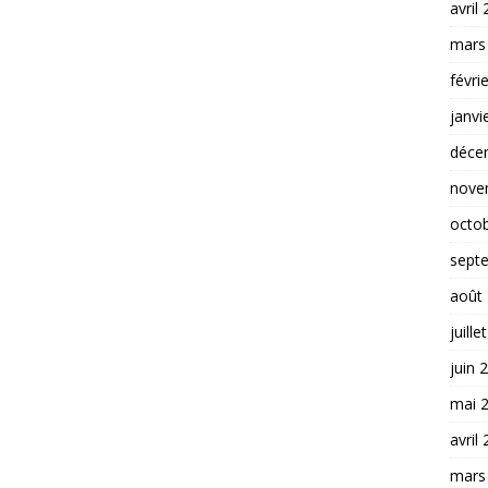
avril
mars
févri
janvi
déce
nove
octo
sept
août
juille
juin 
mai 
avril
mars