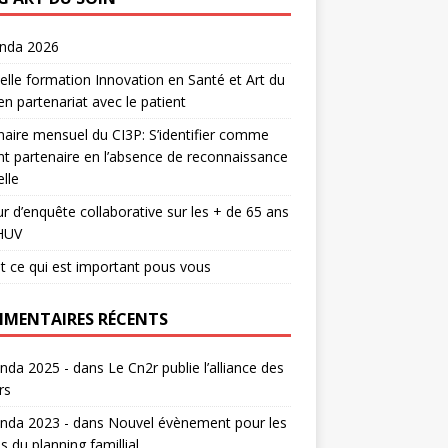
enda 2026
lle formation Innovation en Santé et Art du
en partenariat avec le patient
aire mensuel du CI3P: S’identifier comme
nt partenaire en l’absence de reconnaissance
lle
r d’enquête collaborative sur les + de 65 ans
HUV
t ce qui est important pous vous
MENTAIRES RÉCENTS
nda 2025 -
dans
Le Cn2r publie l’alliance des
rs
nda 2023 -
dans
Nouvel évènement pour les
s du planning famillial