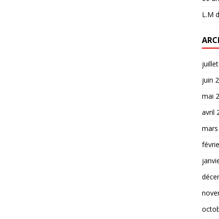
L.M
d
ARC
juille
juin 
mai 
avril
mars
févri
janvi
déce
nove
octo