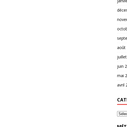
janvi
déce
nove
octo
sept
août
juille
juin 
mai 
avril
CAT
MÉT