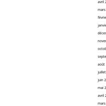
avril
mars
févri
janvi
déce
nove
octo
sept
août
juille
juin 
mai 
avril
mars