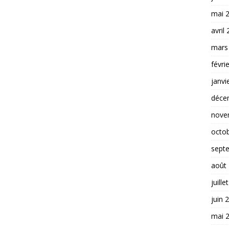
mai 
avril
mars
févri
janvi
déce
nove
octo
sept
août
juille
juin 
mai 