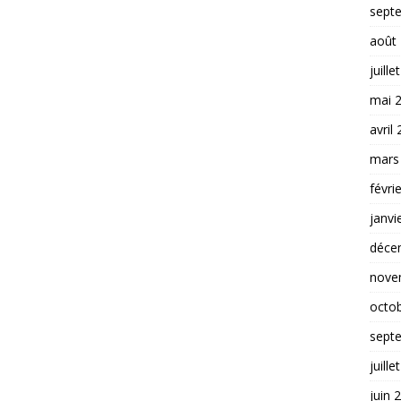
sept
août
juille
mai 
avril
mars
févri
janvi
déce
nove
octo
sept
juille
juin 