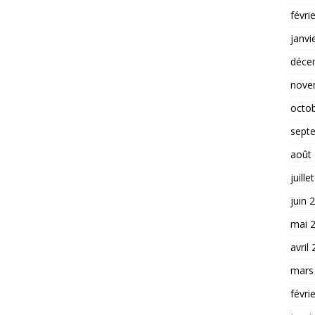
févri
janvi
déce
nove
octo
sept
août
juille
juin 
mai 
avril
mars
févri