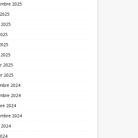
embre 2025
 2025
t 2025
2025
 2025
 2025
er 2025
er 2025
mbre 2024
mbre 2024
bre 2024
embre 2024
t 2024
2024