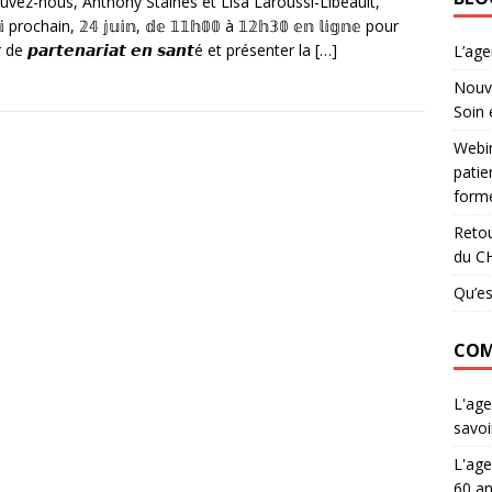
uvez-nous, Anthony Staines et Lisa Laroussi-Libeault,
𝕚 prochain, 𝟚𝟜 𝕛𝕦𝕚𝕟, 𝕕𝕖 𝟙𝟙𝕙𝟘𝟘 à 𝟙𝟚𝕙𝟛𝟘 𝕖𝕟 𝕝𝕚𝕘𝕟𝕖 pour
de 𝙥𝙖𝙧𝙩𝙚𝙣𝙖𝙧𝙞𝙖𝙩 𝙚𝙣 𝙨𝙖𝙣𝙩é et présenter la
[…]
L’ag
Nouve
Soin 
Webin
patie
forme
Retou
du C
Qu’es
COM
L'age
savoi
L'age
60 an