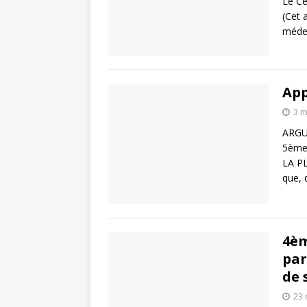
Le Ce
(Cet 
médec
App
3 m
ARGU
5ème
LA P
que, 
4èm
par
de 
23