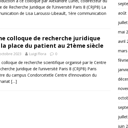
roduction à ce colloque par Alexandre Lunel, codirecteur du
sept
e de Recherche Juridique de l’Université Paris 8 (CRJP8) La
août
nication de Lisa Laroussi-Libeault, 1ère communication
juille
mai 
e colloque de recherche juridique
avril
 la place du patient au 21ème siècle
mars
octobre 2023
Luigi Flora
0
févri
colloque de recherche scientifique organisé par le Centre
cherche Juridique de l’université Paris 8 (CRJP8) Paris
janvi
re du campus Condorcetetle Centre d’Innovation du
déce
nariat
[…]
nove
octo
sept
juille
juin 