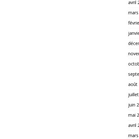
avril
mars
févri
janvi
déce
nove
octo
sept
août
juille
juin 
mai 
avril
mars