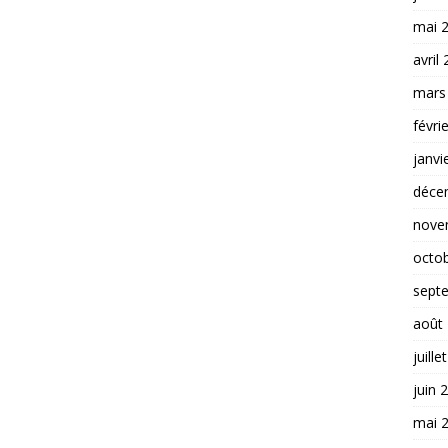
mai 
avril
mars
févri
janvi
déce
nove
octo
sept
août
juille
juin 
mai 