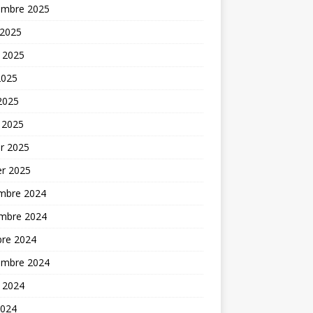
embre 2025
 2025
t 2025
2025
 2025
 2025
er 2025
er 2025
mbre 2024
mbre 2024
bre 2024
embre 2024
t 2024
2024