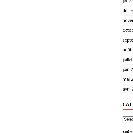
janvi
déce
nove
octo
sept
août
juille
juin 
mai 
avril
CAT
MÉT