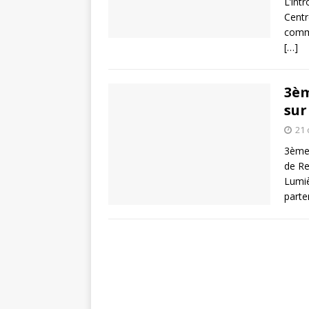
L’int
Centr
commu
[…]
3èm
sur
21 
3ème 
de Re
Lumiè
parte