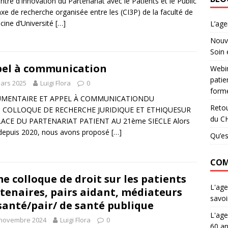
ntre d’Innovation du Partenariat avec le Patients et le Public
axe de recherche organisée entre les (CI3P) de la faculté de
ine d’Université
[…]
L’ag
Nouve
Soin 
el à communication
Webin
patie
ars 2025
Luigi Flora
0
forme
MENTAIRE ET APPEL À COMMUNICATIONDU
Retou
 COLLOQUE DE RECHERCHE JURIDIQUE ET ETHIQUESUR
du C
LACE DU PARTENARIAT PATIENT AU 21ème SIECLE Alors
depuis 2020, nous avons proposé
[…]
Qu’es
COM
e colloque de droit sur les patients
L'age
tenaires, pairs aidant, médiateurs
savoi
santé/pair/ de santé publique
L'age
 novembre 2024
Luigi Flora
0
60 an