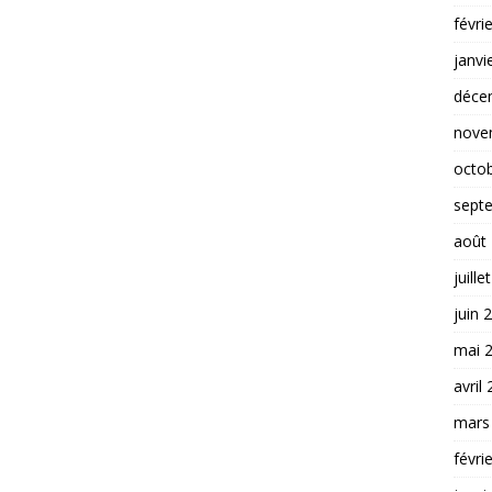
févri
janvi
déce
nove
octo
sept
août
juille
juin 
mai 
avril
mars
févri