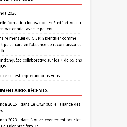
enda 2026
lle formation Innovation en Santé et Art du
en partenariat avec le patient
aire mensuel du CI3P: S’identifier comme
nt partenaire en l’absence de reconnaissance
lle
r d’enquête collaborative sur les + de 65 ans
HUV
t ce qui est important pous vous
MENTAIRES RÉCENTS
nda 2025 -
dans
Le Cn2r publie l’alliance des
rs
nda 2023 -
dans
Nouvel évènement pour les
s du planning famillial