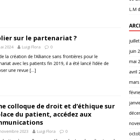
L.M
d
ARC
lier sur le partenariat ?
juille
ai 2024
Luigi Flora
0
juin 
de la création de l’Alliance sans frontières pour le
mai 
ariat avec les patients fin 2019, il a été lancé l’idée de
oser une revue
[…]
avril
mars
févri
janvi
e colloque de droit et d’éthique sur
place du patient, accédez aux
déce
mmunications
nove
 novembre 2023
Luigi Flora
0
octo