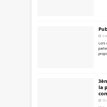
Pub
3 m
Lors 
parten
prop
3èm
la 
co
15