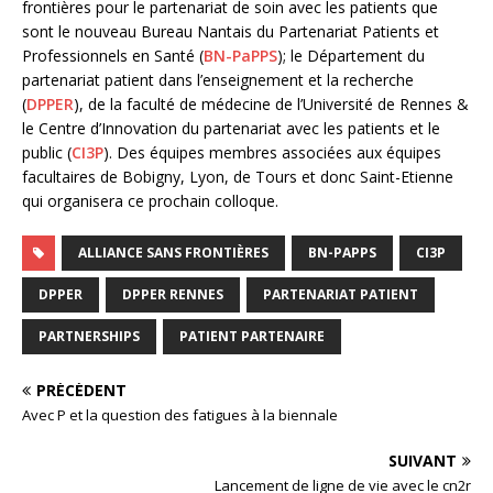
frontières pour le partenariat de soin avec les patients que
sont le nouveau
Bureau Nantais du Partenariat Patients et
Professionnels en Santé (
BN-PaPPS
); le Département du
partenariat patient dans l’enseignement et la recherche
(
DPPER
), de la faculté de médecine de l’Université de Rennes &
le Centre d’Innovation du partenariat avec les patients et le
public (
CI3P
). Des équipes membres associées aux équipes
facultaires de Bobigny, Lyon, de Tours et donc Saint-Etienne
qui organisera ce prochain colloque.
ALLIANCE SANS FRONTIÈRES
BN-PAPPS
CI3P
DPPER
DPPER RENNES
PARTENARIAT PATIENT
PARTNERSHIPS
PATIENT PARTENAIRE
PRÉCÉDENT
Avec P et la question des fatigues à la biennale
SUIVANT
Lancement de ligne de vie avec le cn2r